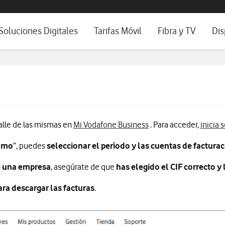
os, ayuda e idioma
positivos de escritorio
Soluciones Digitales
Tarifas Móvil
Fibra y TV
Dis
Ver todas las Soluciones Digitales
Tarifas de Móvil para empresas
Fibra para empresa
Móv
Conectividad
Secure Net: seguridad móvil
WiFi portátil
Tab
Soluciones IoT
Roaming para empresas
Televisión para Py
Fij
Ciberseguridad
Wifi para tus client
Información sobre Mi
alle de las mismas en
Mi Vodafone Business
. Para acceder,
inicia 
Workplace
sumo
”, puedes
seleccionar el período y las cuentas de factura
IA para pymes
e una empresa
, asegúrate de que
has elegido el CIF correcto y
Workplace
ara descargar las facturas
.
Servicios Cloud
Blog Nuestra Visión