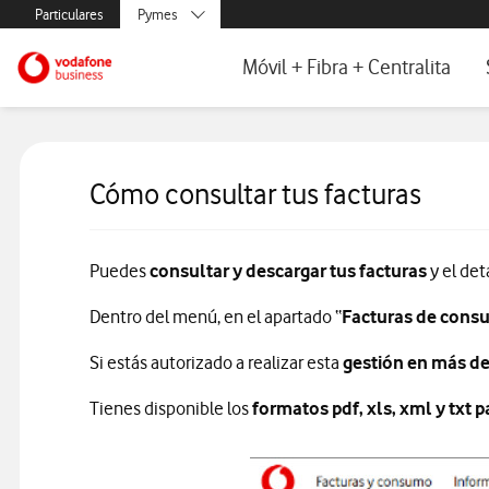
Menús secundarios. Enlace a particulares, empresas y autónom
Particulares
Pymes
Menus de segmentación para empresas y autónomos
Menu navegación principal. Para dis
Autónomos
Ir a la pagina principal de vodafone.es
Móvil + Fibra + Centralita
Grandes empresas
y AA.PP.
Fibra y Móvil para empresas
Centralita Virtual One Net
Cómo consultar tus facturas
Puedes
consultar y descargar tus facturas
y el det
Dentro del menú, en el apartado “
Facturas de con
Si estás autorizado a realizar esta
gestión en más d
Tienes disponible los
formatos pdf, xls, xml y txt p