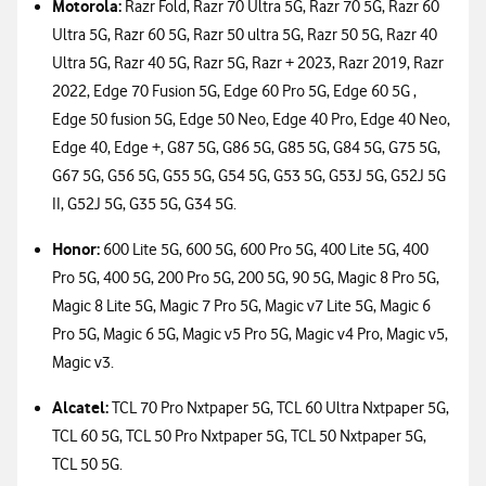
Motorola:
Razr Fold, Razr 70 Ultra 5G, Razr 70 5G, Razr 60
Ultra 5G, Razr 60 5G, Razr 50 ultra 5G, Razr 50 5G, Razr 40
Ultra 5G, Razr 40 5G, Razr 5G, Razr + 2023, Razr 2019, Razr
2022, Edge 70 Fusion 5G, Edge 60 Pro 5G, Edge 60 5G ,
Edge 50 fusion 5G, Edge 50 Neo, Edge 40 Pro, Edge 40 Neo,
Edge 40, Edge +, G87 5G, G86 5G, G85 5G, G84 5G, G75 5G,
G67 5G, G56 5G, G55 5G, G54 5G, G53 5G, G53J 5G, G52J 5G
II, G52J 5G, G35 5G, G34 5G.
Honor:
600 Lite 5G, 600 5G, 600 Pro 5G, 400 Lite 5G, 400
Pro 5G, 400 5G, 200 Pro 5G, 200 5G, 90 5G, Magic 8 Pro 5G,
Magic 8 Lite 5G, Magic 7 Pro 5G, Magic v7 Lite 5G, Magic 6
Pro 5G, Magic 6 5G, Magic v5 Pro 5G, Magic v4 Pro, Magic v5,
Magic v3.
Alcatel:
TCL 70 Pro Nxtpaper 5G, TCL 60 Ultra Nxtpaper 5G,
TCL 60 5G, TCL 50 Pro Nxtpaper 5G, TCL 50 Nxtpaper 5G,
TCL 50 5G.