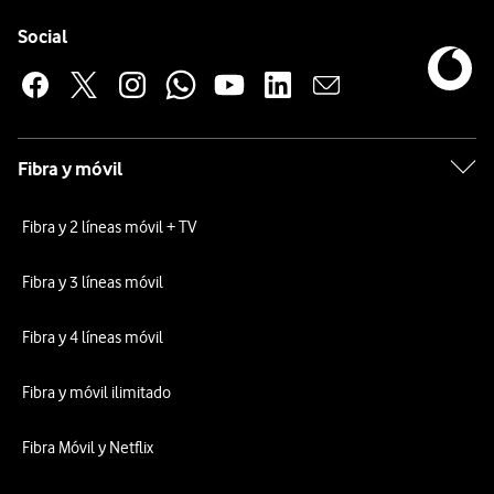
Pie de página de Vodafone
Enlaces a las redes sociales de Vodafone
Social
Fibra y móvil
Fibra y 2 líneas móvil + TV
Fibra y 3 líneas móvil
Fibra y 4 líneas móvil
Fibra y móvil ilimitado
Fibra Móvil y Netflix