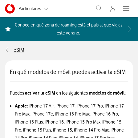
Menu nave
Ir a la pagina principal de vodafone.es
Menu navegación Segmento
Particulares
Abrir buscador. Abr
Abre e
Autónomos
Conoce en qué zona de roaming está el país al que viajas
Acceder a la FAQ Qué países i
este verano.
Pymes
eSIM
Grandes empresas
y AA.PP.
En qué modelos de móvil puedes activar la eSIM
activar la eSIM
modelos de móvil
Puedes
en los siguientes
:
Apple:
iPhone 17 Air, iPhone 17, iPhone 17 Pro, iPhone 17
Pro Max, iPhone 17e, iPhone 16 Pro Max, iPhone 16 Pro,
iPhone 16 Plus, iPhone 16, iPhone 15 Pro Max, iPhone 15
Pro, iPhone 15 Plus, iPhone 15, iPhone 14 Pro Max, iPhone