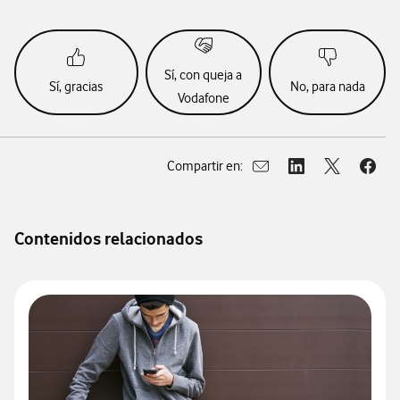
Sí, con queja a
Sí, gracias
No, para nada
Vodafone
Compartir en:
Abrir ventana para compar
Abrir ventana para
Abrir ventan
Abrir
Contenidos relacionados