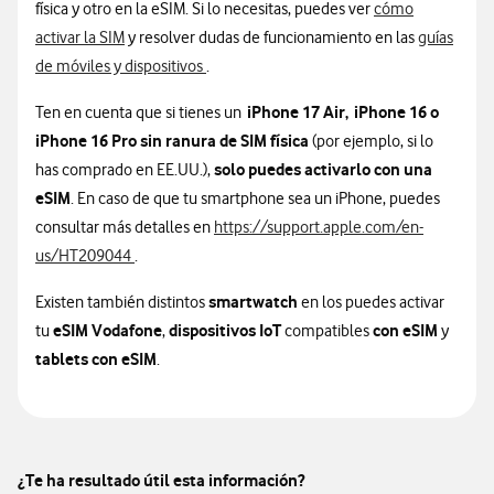
física y otro en la eSIM. Si lo necesitas, puedes ver
cómo
activar la SIM
y resolver dudas de funcionamiento en las
guías
de móviles y dispositivos
.
iPhone 17 Air,
iPhone 16 o
Ten en cuenta que si tienes un
iPhone 16 Pro sin ranura de SIM física
(por ejemplo, si lo
solo puedes activarlo con una
has comprado en EE.UU.),
eSIM
. En caso de que tu smartphone sea un iPhone, puedes
consultar más detalles en
https://support.apple.com/en-
us/HT209044
.
smartwatch
Existen también distintos
en los puedes activar
eSIM Vodafone
dispositivos IoT
con eSIM
tu
,
compatibles
y
tablets con eSIM
.
¿Te ha resultado útil esta información?