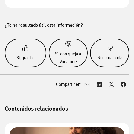
¿Te ha resultado útil esta información?
Sí, con queja a
Sí, gracias
No, para nada
Vodafone
Compartir en:
Abrir ventana para compar
Abrir ventana para
Abrir ventan
Abrir
Contenidos relacionados