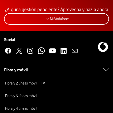
¿Alguna gestión pendiente? Aprovecha y hazla ahora
Acceder a la app Mi Vodafon
Ir a Mi Vodafone
Pie de página de Vodafone
Enlaces a las redes sociales de Vodafone
Social
Fibra y móvil
Fibra y 2 líneas móvil + TV
Fibra y 3 líneas móvil
Fibra y 4 líneas móvil