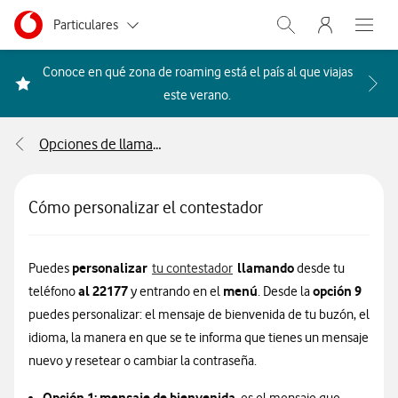
Menu nave
Ir a la pagina principal de vodafone.es
Menu navegación Segmento
Particulares
Abrir buscador. Abr
Abre e
Autónomos
Conoce en qué zona de roaming está el país al que viajas
Acceder a la FAQ Qué países i
este verano.
Pymes
Opciones de llamada y voz
Grandes empresas
y AA.PP.
Cómo personalizar el contestador
personalizar
llamando
Puedes
tu contestador
desde tu
al 22177
menú
opción 9
teléfono
y entrando en el
. Desde la
puedes personalizar: el mensaje de bienvenida de tu buzón, el
idioma, la manera en que se te informa que tienes un mensaje
nuevo y resetear o cambiar la contraseña.
Opción 1: mensaje de bienvenida