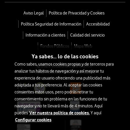
Aviso Legal
Política de Privacidad y Cookies
Política Seguridad de Información
Accesibilidad
Información a clientes
Calidad del servicio
Fondos Públicos
Mapa Web
Ya sabes... lo de las cookies
Como sabes, usamos cookies propias y de terceros para
© 2026 Vodafone España S.A.U.
analizar tus hábitos de navegación y así mejorar tu
Avda. América 115, 28042 Madrid
experiencia de usuario ofreciendo una publicidad más
adaptada a tus preferencia. Al aceptar las cookies
consientes estos usos, pero podrás retirar tu
consentimiento sin problema en las funciones de tu
navegador y no te llevará más de 4 minutos. Aquí
Ver nuestra política de cookies.
puedes
Y aquí
Configurar cookies