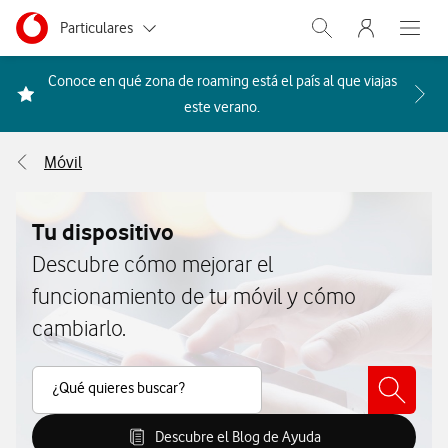
Menu nave
Ir a la pagina principal de vodafone.es
Menu navegación Segmento
Particulares
Abrir buscador. Abr
Abre e
Autónomos
Conoce en qué zona de roaming está el país al que viajas
Acceder a la FAQ Qué países i
este verano.
Pymes
Móvil
Grandes empresas
y AA.PP.
Tu dispositivo
Descubre cómo mejorar el
funcionamiento de tu móvil y cómo
cambiarlo.
Buscar Contenido
¿Qué quieres buscar?
Descubre el Blog de Ayuda