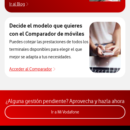
Ir al Blog
Descubre el blog de Ayuda. Abrir ventana modal
Decide el modelo que quieres
con el Comparador de móviles
Puedes cotejar las prestaciones de todos los
terminales disponibles para elegir el que
mejor se adapta a tus necesidades.
Acceder al Comparador
Acceder al Comparador
¿Alguna gestión pendiente? Aprovecha y hazla ahora
Acceder a la app Mi Vodafon
Ir a Mi Vodafone
Pie de página de Vodafone