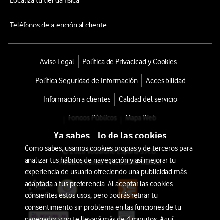
Localiza tu tienda física
Teléfonos de atención al cliente
Aviso Legal
Política de Privacidad y Cookies
Política Seguridad de Información
Accesibilidad
Información a clientes
Calidad del servicio
Fondos Públicos
Mapa Web
Ya sabes... lo de las cookies
Como sabes, usamos cookies propias y de terceros para
© 2026 Vodafone España S.A.U.
analizar tus hábitos de navegación y así mejorar tu
Avda. América 115, 28042 Madrid
experiencia de usuario ofreciendo una publicidad más
adaptada a tus preferencia. Al aceptar las cookies
consientes estos usos, pero podrás retirar tu
consentimiento sin problema en las funciones de tu
navegador y no te llevará más de 4 minutos. Aquí