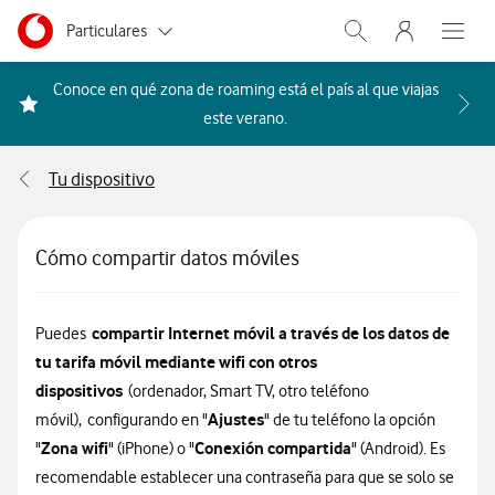
Menu nave
Ir a la pagina principal de vodafone.es
Menu navegación Segmento
Particulares
Abrir buscador. Abr
Abre e
Autónomos
Conoce en qué zona de roaming está el país al que viajas
Acceder a la FAQ Qué países i
este verano.
Pymes
Tu dispositivo
Grandes empresas
y AA.PP.
Cómo compartir datos móviles
compartir
Internet móvil a través de
los datos de
Puedes
tu tarifa móvil mediante wifi con otros
dispositivos
(ordenador, Smart TV, otro teléfono
Ajustes
móvil), configurando en "
" de tu teléfono la opción
Zona wifi
Conexión compartida
"
" (iPhone) o "
" (Android). Es
recomendable establecer una contraseña para que se solo se