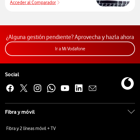
Acceder al Comparador
Acceder al Comparador
¿Alguna gestión pendiente? Aprovecha y hazla ahora
Acceder a la app Mi Vodafon
Ir a Mi Vodafone
Pie de página de Vodafone
Enlaces a las redes sociales de Vodafone
Social
Fibra y móvil
Fibra y 2 líneas móvil + TV