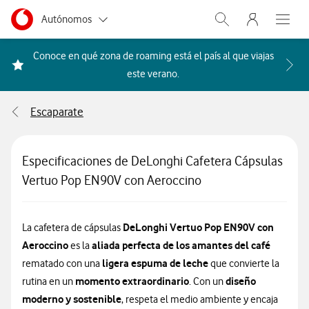
Menu nave
Ir a la pagina principal de vodafone.es
Menu navegación Segmento
Autónomos
Abrir buscador. Abr
Abre e
Pymes
Conoce en qué zona de roaming está el país al que viajas
Acceder a la FAQ Qué países i
este verano.
Grandes empresas
y AA.PP.
Escaparate
Particulares
Especificaciones de DeLonghi Cafetera Cápsulas
Vertuo Pop EN90V con Aeroccino
DeLonghi Vertuo Pop EN90V con
La cafetera de cápsulas
Aeroccino
aliada perfecta de los amantes del café
es la
ligera espuma de leche
rematado con una
que convierte la
momento extraordinario
diseño
rutina en un
. Con un
moderno y sostenible
, respeta el medio ambiente y encaja