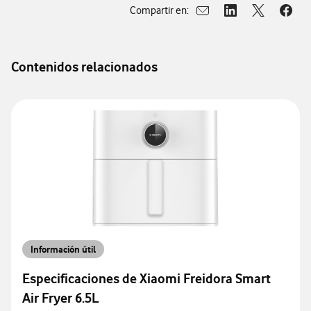
Compartir en:
Abrir ventana para compar
Abrir ventana para
Abrir ventan
Abrir
Contenidos relacionados
Información útil
Especificaciones de Xiaomi Freidora Smart
Air Fryer 6.5L