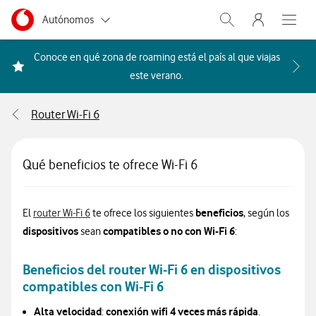
Menu nave
Ir a la pagina principal de vodafone.es
Menu navegación Segmento
Autónomos
Abrir buscador. Abr
Abre e
Pymes
Conoce en qué zona de roaming está el país al que viajas
Acceder a la FAQ Qué países i
este verano.
Grandes empresas
y AA.PP.
Router Wi-Fi 6
Particulares
Qué beneficios te ofrece Wi-Fi 6
router Wi-Fi 6
beneficios
El
router Wi-Fi 6
te ofrece los siguientes
, según los
dispositivos
compatibles o no con Wi-Fi 6
sean
:
Beneficios del router Wi-Fi 6 en dispositivos
compatibles con Wi-Fi 6
Alta velocidad
conexión wifi 4 veces más rápida
:
.