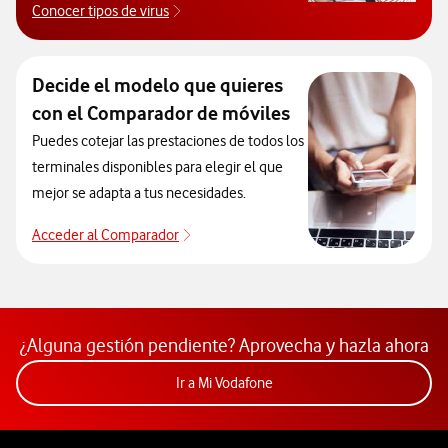
Conocer tipos de virus
Descubre los tipos de virus que pueden infec
Decide el modelo que quieres
con el Comparador de móviles
Puedes cotejar las prestaciones de todos los
terminales disponibles para elegir el que
mejor se adapta a tus necesidades.
Acceder al Comparador
Para elegir un modelo de móvil antes de
¿Alguna gestión pendiente? Aprovecha y hazla ahora
Acceder a la app Mi Vodafon
Ir a Mi Vodafone
Pie de página de Vodafone