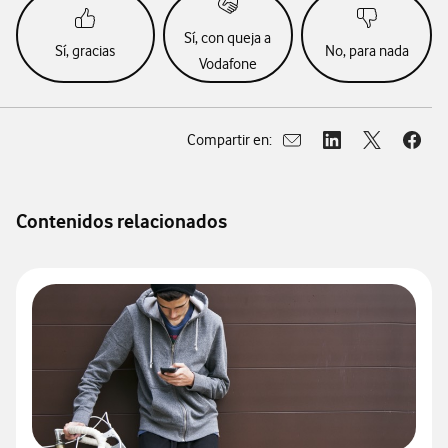
Sí, con queja a
Sí, gracias
No, para nada
Vodafone
Compartir en:
Abrir ventana para compar
Abrir ventana para
Abrir ventan
Abrir
Contenidos relacionados