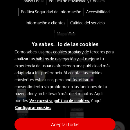
Aviso Legal
Política de Privacidad y Cookies
Política Seguridad de Información
Accesibilidad
Información a clientes
Calidad del servicio
Mapa Web
Ya sabes... lo de las cookies
Como sabes, usamos cookies propias y de terceros para
© 2026 Vodafone España
analizar tus hábitos de navegación y así mejorar tu
Avda. América 115, 28042 Madrid
experiencia de usuario ofreciendo una publicidad más
adaptada a tus preferencia. Al aceptar las cookies
consientes estos usos, pero podrás retirar tu
consentimiento sin problema en las funciones de tu
navegador y no te llevará más de 4 minutos. Aquí
Ver nuestra política de cookies.
puedes
Y aquí
Configurar cookies
Aceptar todas