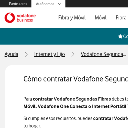
Menús secundarios. Enlace a particulares, empresas y autónom
Particulares
Autónomos
Menus de segmentación para empresas y autónomos
Menu navegación principal. Para dispo
Pymes
Ir a la pagina principal de vodafone.es
Fibra y Móvil
Móvil
Fibra
Grandes empresas
y AA.PP.
Tarifas Fibra y Móvil
Tarifas de Móvil
Tarifa
Co
Configura tu tarifa
Líneas adicional
Cobert
Ayuda
Internet y Fijo
Vodafone Segunda Fibra
Mi Negocio Pro
Teléfo
Televisión
Segun
Cómo contratar Vodafone Segund
Para
contratar
Vodafone Segundas Fibras
debes te
Móvil, Vodafone One Conecta o Internet Portátil
Si cumples esos requisitos, puedes
contratar Vodaf
tu hogar.