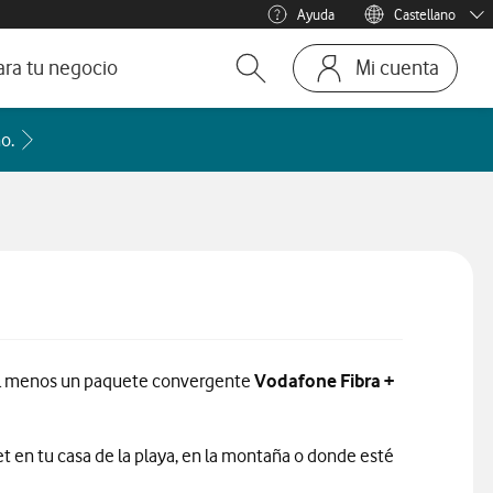
Ayuda
Castellano
Menu idioma
Català
ara tu negocio
Mi cuenta
Abrir buscador. Abre en ven
Ir a la pagina
ofesionales
Acceder a la FAQ Qué países incluye cada zona de roaming
o.
te
mos y Negocios
, al menos un paquete convergente
Vodafone Fibra +
et en tu casa de la playa, en la montaña o donde esté