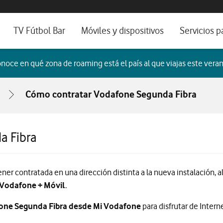
os, ayuda e idioma
sitivos de escritorio
TV Fútbol Bar
Móviles y dispositivos
Servicios p
s de Fibra óptica
Catálogo de móviles
Servicios pr
noce en qué zona de roaming está el país al que viajas este veran
es
ura de Fibra
Ordenadores
Por ser clien
Cómo contratar Vodafone Segunda Fibra
no fijo
Ver todos
Blog Autóno
das Fibras
a Fibra
ner contratada en una dirección distinta a la nueva instalación
 Vodafone + Móvil
.
one Segunda Fibra desde Mi Vodafone
para disfrutar de Intern