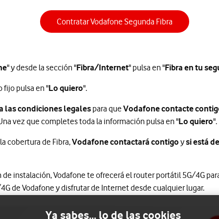
Contratar Vodafone Segunda Fibra
ne
" y desde la sección "
Fibra/Internet
" pulsa en "
Fibra en tu se
 fijo pulsa en "
Lo quiero
".
a las condiciones legales
para que
Vodafone contacte contig
Una vez que completes toda la información pulsa en "
Lo quiero
".
la cobertura de Fibra,
Vodafone contactará contigo
y
si está 
n de instalación, Vodafone te ofrecerá el router portátil 5G/4G p
4G de Vodafone y disfrutar de Internet desde cualquier lugar.
Ya sabes... lo de las cookies