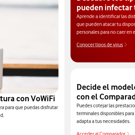
pueden infectar 
Aprende a identificar las dis
que pueden atacar tu dispos
personales para no caer en e
Conocer tipos de virus
Des
Decide el model
con el Comparad
tura con VoWiFi
Puedes cotejar las prestaci
ra para que puedas disfrutar
terminales disponibles para 
d.
adapta a tus necesidades.
Acceder al Comparador