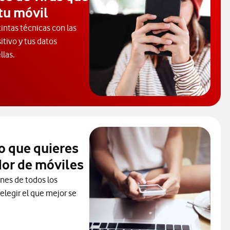
tu móvil
tintas técnicas con las
itivo y tus datos
llas.
cubre los tipos de virus que pueden infectar tus dispositivos.
o que quieres
or de móviles
ones de todos los
elegir el que mejor se