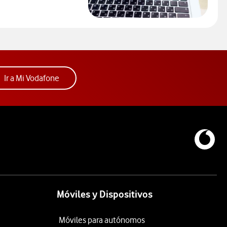
ra elegir un modelo de móvil antes de comprarlo. Abre ventana n
ura. Abre ventana nueva.
Acceder a la app Mi Vodafone. Abre ventana nue
Ir a Mi Vodafone
Móviles y Dispositivos
Móviles para autónomos