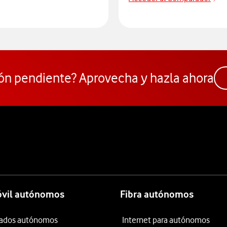
Pa
 para consultar el servicio que soluciona tus problemas de cobert
ón pendiente? Aprovecha y hazla ahora
óvil autónomos
Fibra autónomos
itados autónomos
Internet para autónomos