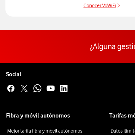
Conocer VoWiFi
Pulsar
¿Alguna gesti
Pie de página de Vodafone
Enlaces a las redes sociales de Vodafone
Social
Fibra y móvil autónomos
Tarifas m
Mejor tarifa fibra y móvil autónomos
Datos ilim