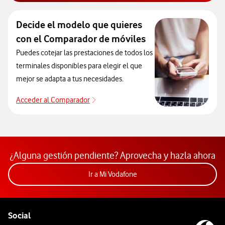
Decide el modelo que quieres
con el Comparador de móviles
Puedes cotejar las prestaciones de todos los
terminales disponibles para elegir el que
mejor se adapta a tus necesidades.
Acceder al Comparador
Para elegir un modelo de móvil antes de
¿Alguna gestión pendiente? Aprovecha y hazla ahora
Acceder a la app Mi Vodafon
Ir a Mi Vodafone
Pie de página de Vodafone
Enlaces a las redes sociales de Vodafone
Social