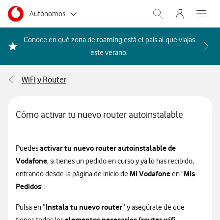
Menu nave
Ir a la pagina principal de vodafone.es
Menu navegación Segmento
Autónomos
Abrir buscador. Abr
Abre e
Pymes
Conoce en qué zona de roaming está el país al que viajas
Acceder a la FAQ Qué países i
este verano.
Grandes empresas
y AA.PP.
WiFi y Router
Particulares
Cómo activar tu nuevo router autoinstalable
activar tu nuevo router autoinstalable de
Puedes
Vodafone
, si tienes un pedido en curso y ya lo has recibido,
Mi Vodafone
Mis
entrando desde la página de inicio de
en "
Pedidos
".
Instala tu nuevo router
Pulsa en “
” y asegúrate de que
elementos necesarios (router wifi,