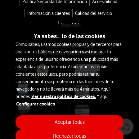
Política Seguridad de Información
Accesibilidad
Información a clientes
Calidad del servicio
Mapa Web
Ya sabes... lo de las cookies
Como sabes, usamos cookies propias y de terceros para
© 2026 Vodafone España
analizar tus hábitos de navegación y así mejorar tu
Avda. América 115, 28042 Madrid
experiencia de usuario ofreciendo una publicidad más
adaptada a tus preferencia. Al aceptar las cookies
consientes estos usos, pero podrás retirar tu
consentimiento sin problema en las funciones de tu
navegador y no te llevará más de 4 minutos. Aquí
Ver nuestra política de cookies.
puedes
Y aquí
Configurar cookies
Aceptar todas
Rechazar todas