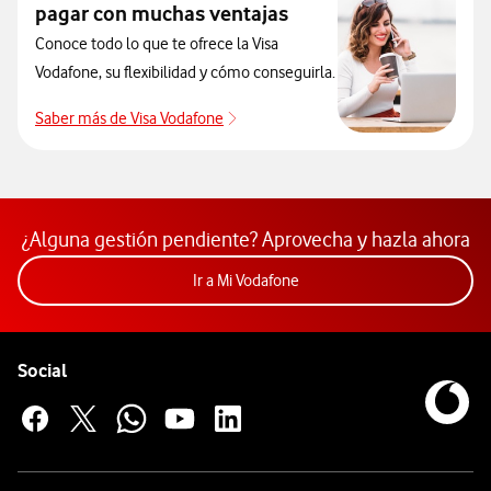
pagar con muchas ventajas
Conoce todo lo que te ofrece la Visa
Vodafone, su flexibilidad y cómo conseguirla.
Saber más de Visa Vodafone
Descubre una nueva forma de pagar 
¿Alguna gestión pendiente? Aprovecha y hazla ahora
Acceder a la app Mi Vodafon
Ir a Mi Vodafone
Pie de página de Vodafone
Enlaces a las redes sociales de Vodafone
Social