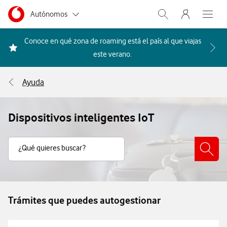
Menu nave
Ir a la pagina principal de vodafone.es
Menu navegación Segmento
Autónomos
Abrir buscador. Abr
Abre e
Pymes
Conoce en qué zona de roaming está el país al que viajas
Acceder a la FAQ Qué países i
este verano.
Grandes empresas
y AA.PP.
Ayuda
Particulares
Dispositivos inteligentes IoT
Buscar Contenido
¿Qué quieres buscar?
Trámites que puedes autogestionar