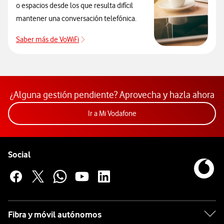
o espacios desde los que resulta difícil
mantener una conversación telefónica.
Saber más de VoWiFi
Pulsar para consultar el servicio que soluci
¿Alguna gestión pendiente? Aprovecha y hazla ahora
Acceder a la app Mi Vodafon
Ir a Mi Vodafone
Pie de página de Vodafone
Enlaces a las redes sociales de Vodafone
Social
Fibra y móvil autónomos