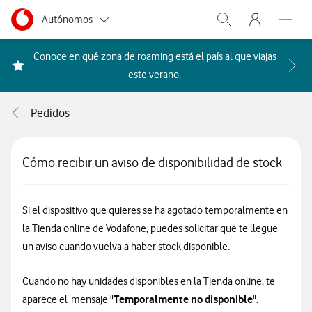
Menu nave
Ir a la pagina principal de vodafone.es
Menu navegación Segmento
Autónomos
Abrir buscador. Abr
Abre e
Pymes
Conoce en qué zona de roaming está el país al que viajas
Acceder a la FAQ Qué países i
este verano.
Grandes empresas
y AA.PP.
Pedidos
Particulares
Cómo recibir un aviso de disponibilidad de stock
Si el dispositivo que quieres se ha agotado temporalmente en
la Tienda online de Vodafone, puedes solicitar que te llegue
un aviso cuando vuelva a haber stock disponible.
Cuando no hay unidades disponibles en la Tienda online, te
Temporalmente no disponible
aparece el mensaje "
".