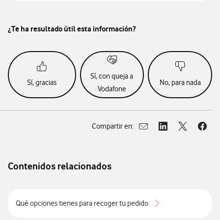
¿Te ha resultado útil esta información?
Sí, con queja a
Sí, gracias
No, para nada
Vodafone
Compartir en:
Abrir ventana para compar
Abrir ventana para
Abrir ventan
Abrir
Contenidos relacionados
Qué opciones tienes para recoger tu pedido