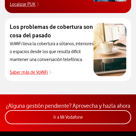
Localizar PUK
Para poder consultar el código PUK y desbloquear 
Los problemas de cobertura son
cosa del pasado
VoWiFi lleva la cobertura a sótanos, interiores
o espacios desde los que resulta difícil
mantener una conversación telefónica.
Saber más de VoWiFi
Pulsar para consultar el servicio que soluci
¿Alguna gestión pendiente? Aprovecha y hazla ahora
Acceder a la app Mi Vodafon
Ir a Mi Vodafone
Pie de página de Vodafone