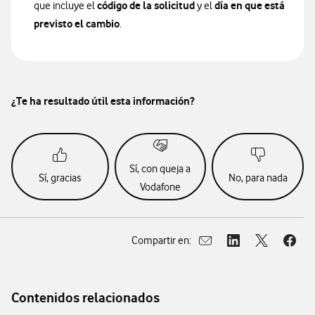
código de la solicitud
día en que está
que incluye el
y el
previsto el cambio
.
¿Te ha resultado útil esta información?
Sí, con queja a
Sí, gracias
No, para nada
Vodafone
Compartir en:
Abrir ventana para compar
Abrir ventana para
Abrir ventan
Abrir
Contenidos relacionados