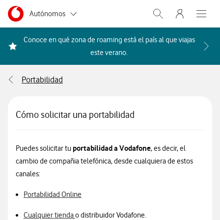
Menu nave
Ir a la pagina principal de vodafone.es
Menu navegación Segmento
Autónomos
Abrir buscador. Abr
Abre e
Pymes
Conoce en qué zona de roaming está el país al que viajas
Acceder a la FAQ Qué países i
este verano.
Grandes empresas
y AA.PP.
Portabilidad
Particulares
Cómo solicitar una portabilidad
portabilidad a Vodafone
Puedes solicitar tu
, es decir, el
cambio de compañia telefónica, desde cualquiera de estos
canales:
Portabilidad Online
Cualquier tienda
o distribuidor Vodafone.