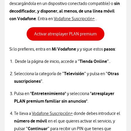
sin
descargándola en un dispositivo conectado compatible) o
decodificador, y disponer, al menos, de una línea móvil
con Vodafone
Información sobre S
. Entra en
Vodafone Suscripción+
.
Activar atresplayer PLAN premium
Mi Vodafone
pasos
Si lo prefieres, entra en
y y sigue estos
:
Tienda Online
Desde la página de inicio, accede a “
”..
Televisión
Otras
Selecciona la categoría de “
” y pulsa en “
suscripciones
”.
Entretenimiento
atresplayer
Pulsa en "
" y selecciona "
PLAN premium familiar sin anuncios
".
Información sobre Suscripción+
Te lleva a
Vodafone Suscripción+
donde debes introducir el
número de móvil
en el que quieres activar el servicio, y
Continuar
pulsar “
” para recibir un PIN que tienes que