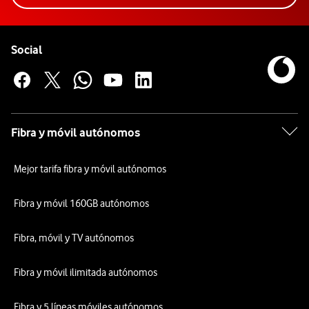
Pie de página de Vodafone
Enlaces a las redes sociales de Vodafone
Social
Fibra y móvil autónomos
Mejor tarifa fibra y móvil autónomos
Fibra y móvil 160GB autónomos
Fibra, móvil y TV autónomos
Fibra y móvil ilimitada autónomos
Fibra y 5 líneas móviles autónomos