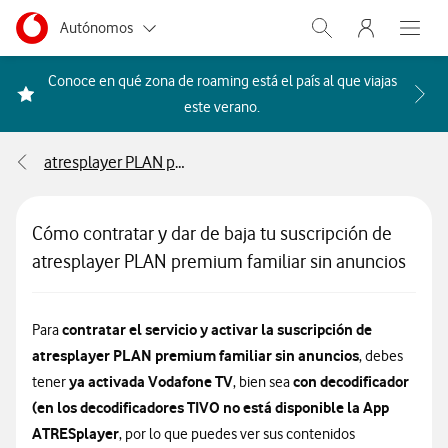
Menu nave
Ir a la pagina principal de vodafone.es
Menu navegación Segmento
Autónomos
Abrir buscador. Abr
Abre e
Pymes
Conoce en qué zona de roaming está el país al que viajas
Acceder a la FAQ Qué países i
este verano.
Grandes empresas
y AA.PP.
atresplayer PLAN premium familiar sin anuncios
Particulares
Cómo contratar y dar de baja tu suscripción de
atresplayer PLAN premium familiar sin anuncios
contratar el servicio y activar la suscripción de
Para
atresplayer PLAN premium familiar sin anuncios
, debes
ya activada Vodafone TV
con decodificador
tener
, bien sea
(en los decodificadores TIVO no está disponible la App
ATRESplayer
, por lo que puedes ver sus contenidos