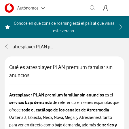
Menu nave
Ir a la pagina principal de vodafone.es
Menu navegación Segmento
Autónomos
Abrir buscador. Abr
Abre e
Pymes
Conoce en qué zona de roaming está el país al que viajas
Acceder a la FAQ Qué países i
este verano.
Grandes empresas
y AA.PP.
atresplayer PLAN premium familiar sin anuncios
Particulares
Qué es atresplayer PLAN premium familiar sin
anuncios
Atresplayer PLAN premium familiar sin anuncios
es el
servicio bajo demanda
de referencia en series españolas que
todo el catálogo de los canales de Atresmedia
ofrece
(Antena 3, laSexta, Neox, Nova, Mega, y AtresSeries), tanto
series y
para ver en directo como bajo demanda, además de