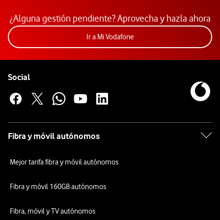
¿Alguna gestión pendiente? Aprovecha y hazla ahora
Acceder a la app Mi Vodafon
Ir a Mi Vodafone
Pie de página de Vodafone
Enlaces a las redes sociales de Vodafone
Social
Fibra y móvil autónomos
Mejor tarifa fibra y móvil autónomos
Fibra y móvil 160GB autónomos
Fibra, móvil y TV autónomos