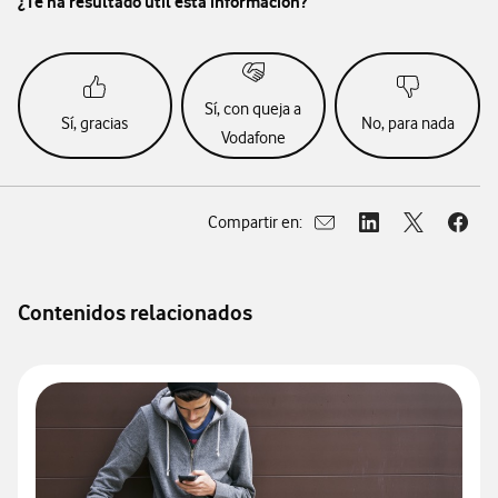
¿Te ha resultado útil esta información?
Sí, con queja a
Sí, gracias
No, para nada
Vodafone
Compartir en:
Abrir ventana para compar
Abrir ventana para
Abrir ventan
Abrir
Contenidos relacionados