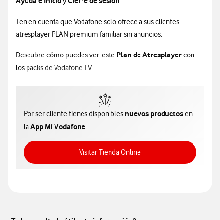
Ayuda e Inicio
Cierre de sesión
y
.
Ten en cuenta que Vodafone solo ofrece a sus clientes
atresplayer PLAN premium familiar sin anuncios.
Plan de Atresplayer
Descubre cómo puedes ver este
con
Información sobre packs de tv
los
packs de Vodafone TV
.
nuevos productos
Por ser cliente tienes disponibles
en
App Mi Vodafone
la
.
Acceso a Tienda Online
Visitar Tienda Online