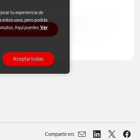
jorar tu experiencia de
s estos usos, pero podrás
Ver
 minutos. Aquí puedes
Acceso a Tienda Online
Visitar Tienda Online
Aceptar todas
Compartir en:
Abrir ventana para compart
Abrir ventana para c
Abrir ventana
Abrir 