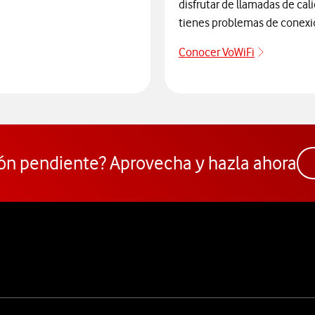
disfrutar de llamadas de cal
tienes problemas de conexi
Conocer VoWiFi
Descubre 
te de posibles ataques y hackeos
ón pendiente? Aprovecha y hazla ahora