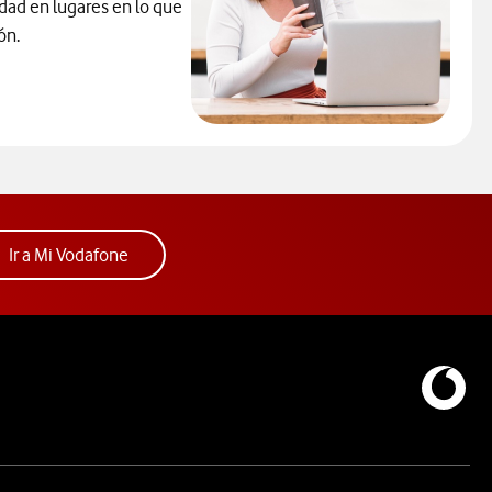
idad en lugares en lo que
ón.
la solución contra los problemas de cobertura. abre ventana mod
Acceder a la app Mi Vodafone. Abre ventana nue
Ir a Mi Vodafone