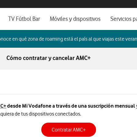
os, ayuda e idioma
sitivos de escritorio
TV Fútbol Bar
Móviles y dispositivos
Servicios p
s de Fibra óptica
Catálogo de móviles
Servicios pr
noce en qué zona de roaming está el país al que viajas este veran
es
ura de Fibra
Ordenadores
Por ser clien
Cómo contratar y cancelar AMC+
no fijo
Ver todos
Blog Autóno
das Fibras
C+
desde Mi Vodafone a través de una suscripción mensual
lquiera de tus dispositivos conectados.
Contratar AMC+