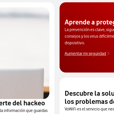
Aprende a prote
La prevención es clave, sigu
consejos y los virus difícilm
dispositivo.
Aumentar mi seguridad
Ap
Descubre la sol
los problemas d
erte del hackeo
VoWiFi es el servicio que ne
 la información que guardas