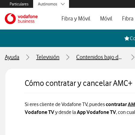
Menús secundarios. Enlace a particulares, empresas y autónom
Particulares
Autónomos
Menus de segmentación para empresas y autónomos
Menu navegación principal. Para dispo
Pymes
Ir a la pagina principal de vodafone.es
Fibra y Móvil
Móvil
Fibra
Grandes empresas
y AA.PP.
Tarifas Fibra y Móvil
Tarifas de Móvil
Tarifa
Co
Configura tu tarifa
Líneas adicional
Cobert
Ayuda
Televisión
Contenidos bajo demanda
Mi Negocio Pro
Teléfo
Televisión
Segun
Cómo contratar y cancelar AMC+
Si eres cliente de Vodafone TV, puedes
contratar
AM
Vodafone TV
y desde la
App Vodafone TV
, con cua