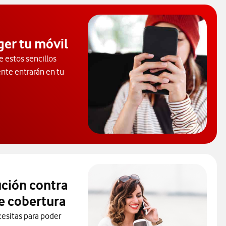
ger tu móvil
e estos sencillos
ente entrarán en tu
rende a proteger tu móvil de virus.
ución contra
e cobertura
cesitas para poder