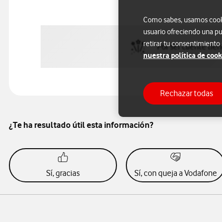
Como sabes, usamos cookie
usuario ofreciendo una pu
retirar tu consentimiento
Por ser cliente tie
nuestra política de cook
Rechazar todas
¿Te ha resultado útil esta información?
Sí, gracias
Sí, con queja a Vodafone