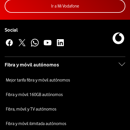
Acceder a la app Mi Vodafon
Ir a Mi Vodafone
Pie de página de Vodafone
Enlaces a las redes sociales de Vodafone
Social
Fibra y móvil autónomos
Mejor tarifa fibra y móvil autónomos
Fibra y móvil 160GB autónomos
Fibra, móvil y TV autónomos
Fibra y móvil ilimitada autónomos