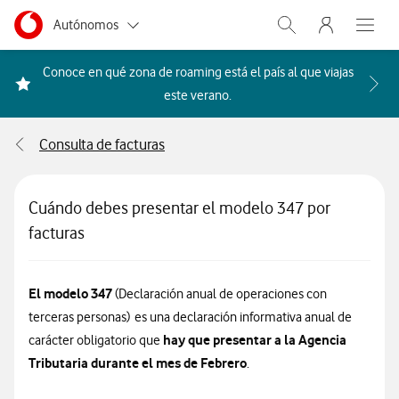
Menu nave
Ir a la pagina principal de vodafone.es
Menu navegación Segmento
Autónomos
Abrir buscador. Abr
Abre e
Pymes
Conoce en qué zona de roaming está el país al que viajas
Acceder a la FAQ Qué países i
este verano.
Grandes empresas
y AA.PP.
Consulta de facturas
Particulares
Cuándo debes presentar el modelo 347 por
facturas
El modelo 347
(Declaración anual de operaciones con
terceras personas) es una declaración informativa anual de
hay que presentar a la Agencia
carácter obligatorio que
Tributaria durante el mes de Febrero
.