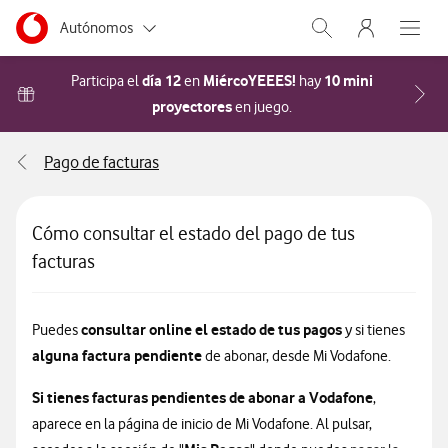
Menu nave
Ir a la pagina principal de vodafone.es
Menu navegación Segmento
Autónomos
Abrir buscador. Abr
Abre e
Pymes
día 12
MiércoYEEES!
10 mini
Participa el
en
hay
proyectores
Acceder a la FAQ Cómo pa
en juego.
Grandes empresas
y AA.PP.
Pago de facturas
Particulares
Cómo consultar el estado del pago de tus
facturas
consultar online el estado de tus pagos
Puedes
y si tienes
alguna factura pendiente
de abonar, desde Mi Vodafone.
Si tienes facturas pendientes de abonar a Vodafone
,
aparece en la página de inicio de Mi Vodafone. Al pulsar,