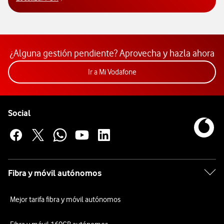
Averigua cómo localizar el código PUK. Abre vent
¿Alguna gestión pendiente? Aprovecha y hazla ahora
Acceder a la app Mi Vodafon
Ir a Mi Vodafone
Pie de página de Vodafone
Enlaces a las redes sociales de Vodafone
Social
Fibra y móvil autónomos
Mejor tarifa fibra y móvil autónomos