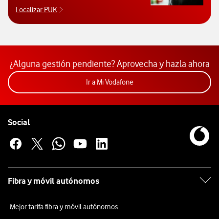
Localizar PUK
Para poder consultar el código PUK y desbloquear 
¿Alguna gestión pendiente? Aprovecha y hazla ahora
Acceder a la app Mi Vodafon
Ir a Mi Vodafone
Pie de página de Vodafone
Enlaces a las redes sociales de Vodafone
Social
Fibra y móvil autónomos
Mejor tarifa fibra y móvil autónomos