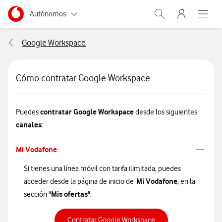
Menu nave
Ir a la pagina principal de vodafone.es
Menu navegación Segmento
Autónomos
Abrir buscador. Abr
Abre e
Pymes
Google Workspace
Grandes empresas y AA.PP.
Cómo contratar Google Workspace
Particulares
contratar Google Workspace
Puedes
desde los siguientes
canales
:
Mi Vodafone
Si tienes una línea móvil con tarifa ilimitada, puedes
Mi Vodafone
acceder desde la página de inicio de
, en la
Mis ofertas
sección "
".
Contratar Google Workspace