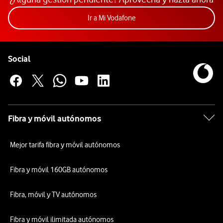
Acceder a la app Mi Vodafon
Ir a Mi Vodafone
Pie de página de Vodafone
Enlaces a las redes sociales de Vodafone
Social
Fibra y móvil autónomos
Mejor tarifa fibra y móvil autónomos
Fibra y móvil 160GB autónomos
Fibra, móvil y TV autónomos
Fibra y móvil ilimitada autónomos