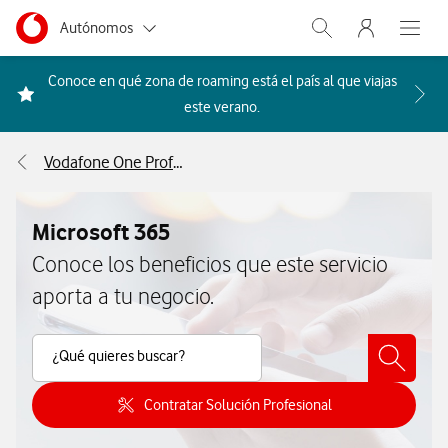
Menu nave
Ir a la pagina principal de vodafone.es
Menu navegación Segmento
Autónomos
Abrir buscador. Abr
Abre e
Pymes
Conoce en qué zona de roaming está el país al que viajas
Acceder a la FAQ Qué países i
este verano.
Grandes empresas
y AA.PP.
Vodafone One Profesional
Particulares
Microsoft 365
Conoce los beneficios que este servicio
aporta a tu negocio.
Buscar Contenido
¿Qué quieres buscar?
Contratar Solución Profesional
Consulta como contratar Solución P