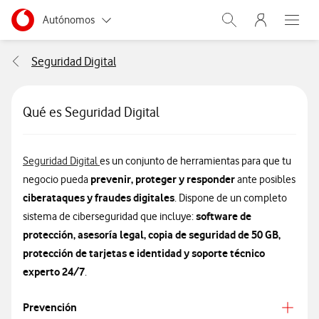
Menu nave
Ir a la pagina principal de vodafone.es
Menu navegación Segmento
Autónomos
Abrir buscador. Abr
Abre e
Pymes
Seguridad Digital
Grandes empresas y AA.PP.
Qué es Seguridad Digital
Particulares
Seguridad Digital
es un conjunto de herramientas para que tu
prevenir, proteger y responder
negocio pueda
ante posibles
ciberataques y fraudes digitales
. Dispone de un completo
software de
sistema de ciberseguridad que incluye:
protección, asesoría legal, copia de seguridad de 50 GB,
protección de tarjetas e identidad y soporte técnico
experto 24/7
.
Prevención