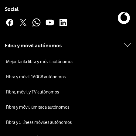
Pie de página de Vodafone
Enlaces a las redes sociales de Vodafone
Social
Fibra y móvil autónomos
Mejor tarifa fibra y móvil autónomos
Fibra y móvil 160GB autónomos
Fibra, móvil y TV autónomos
Fibra y móvil ilimitada autónomos
Fibra y 5 líneas móviles autónomos