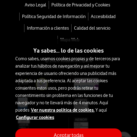
Aviso Legal
Política de Privacidad y Cookies
Política Seguridad de Información
Accesibilidad
Información a clientes
Calidad del servicio
Mapa Web
Ya sabes... lo de las cookies
Como sabes, usamos cookies propias y de terceros para
© 2026 Vodafone España
analizar tus hábitos de navegación y así mejorar tu
Avda. América 115, 28042 Madrid
experiencia de usuario ofreciendo una publicidad más
adaptada a tus preferencia. Al aceptar las cookies
consientes estos usos, pero podrás retirar tu
consentimiento sin problema en las funciones de tu
navegador y no te llevará más de 4 minutos. Aquí
Ver nuestra política de cookies.
puedes
Y aquí
Configurar cookies
Aceptar todas