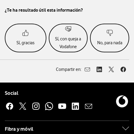
¿Te ha resultado útil esta información?
Sí, con queja a
Sí, gracias
No, para nada
Vodafone
Compartir en:
Abrir ventana para compar
Abrir ventana para
Abrir ventan
Abrir
Pie de página de Vodafone
Enlaces a las redes sociales de Vodafone
Social
Fibra y móvil