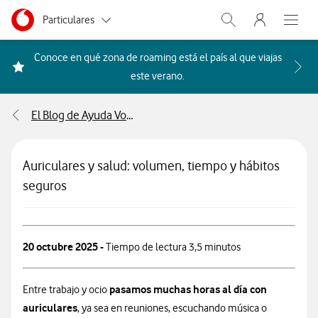
Menu nave
Ir a la pagina principal de vodafone.es
Menu navegación Segmento
Particulares
Abrir buscador. Abr
Abre e
Autónomos
Conoce en qué zona de roaming está el país al que viajas
Acceder a la FAQ Qué países i
este verano.
Pymes
El Blog de Ayuda Vodafone
Grandes empresas
y AA.PP.
Auriculares y salud: volumen, tiempo y hábitos
seguros
20 octubre 2025 -
Tiempo de lectura 3,5 minutos
pasamos muchas horas al día con
Entre trabajo y ocio
auriculares
, ya sea en reuniones, escuchando música o