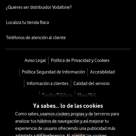
¿Quieres ser distribuidor Vodafone?
Localiza tu tienda física
Teléfonos de atención al cliente
Aviso Legal
Política de Privacidad y Cookies
Política Seguridad de Información
Accesibilidad
Información a clientes
Calidad del servicio
Fondos Públicos
Mapa Web
Ya sabes... lo de las cookies
Como sabes, usamos cookies propias y de terceros para
© 2026 Vodafone España S.A.U.
analizar tus hábitos de navegación y así mejorar tu
Avda. América 115, 28042 Madrid
experiencia de usuario ofreciendo una publicidad más
adaptada a tus preferencia. Al aceptar las cookies