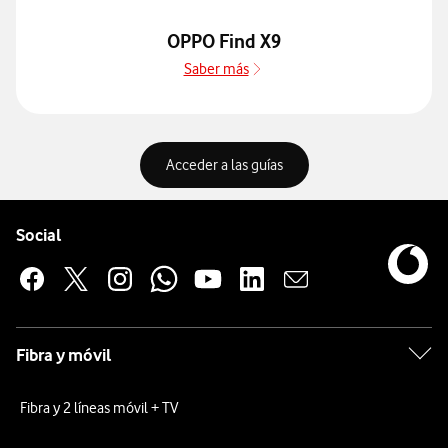
OPPO Find X9
Saber más
Saber más de Guía de disposi
Acceder para consultar toda
Acceder a las guías
Pie de página de Vodafone
Enlaces a las redes sociales de Vodafone
Social
Fibra y móvil
Fibra y 2 líneas móvil + TV