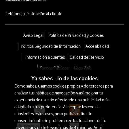
Teléfonos de atención al cliente
Aviso Legal
Política de Privacidad y Cookies
Política Seguridad de Información
Accesibilidad
Información a clientes
Calidad del servicio
Fondos Públicos
Mapa Web
Ya sabes... lo de las cookies
Como sabes, usamos cookies propias y de terceros para
© 2026 Vodafone España S.A.U.
analizar tus hábitos de navegación y así mejorar tu
Avda. América 115, 28042 Madrid
experiencia de usuario ofreciendo una publicidad más
adaptada a tus preferencia. Al aceptar las cookies
consientes estos usos, pero podrás retirar tu
consentimiento sin problema en las funciones de tu
navegador y no te llevará más de 4 minutos. Aquí