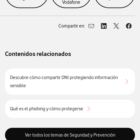
Vodafone
Compartir en:
Abrir ventana para compar
Abrir ventana para
Abrir ventan
Abrir
Contenidos relacionados
Descubre cómo compartir DNI protegiendo información
sensible
Qué es el phishing y cómo protegerse
Ver todos los temas de Seguridad y Prevención