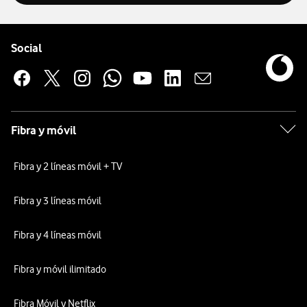
Pie de página de Vodafone
Enlaces a las redes sociales de Vodafone
Social
Fibra y móvil
Fibra y 2 líneas móvil + TV
Fibra y 3 líneas móvil
Fibra y 4 líneas móvil
Fibra y móvil ilimitado
Fibra Móvil y Netflix