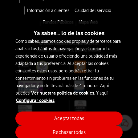
Información a clientes
Calidad del servicio
Fondos Públicos
Mapa Web
Ya sabes... lo de las cookies
Como sabes, usamos cookies propias y de terceros para
© 2026 Vodafone España S.A.U.
analizar tus hábitos de navegación y así mejorar tu
Avda. América 115, 28042 Madrid
experiencia de usuario ofreciendo una publicidad más
adaptada a tus preferencia. Al aceptar las cookies
consientes estos usos, pero podrás retirar tu
consentimiento sin problema en las funciones de tu
navegador y no te llevará más de 4 minutos. Aquí
Ver nuestra política de cookies.
puedes
Y aquí
Configurar cookies
Aceptar todas
Rechazar todas