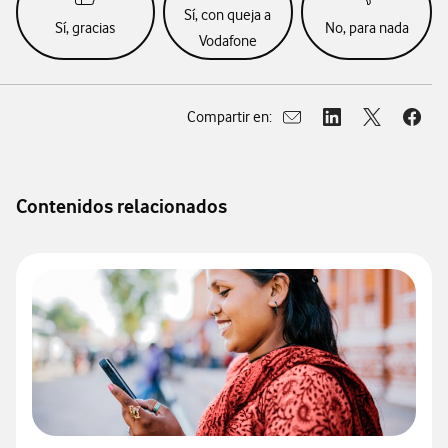
Sí, con queja a
Sí, gracias
No, para nada
Vodafone
Compartir en:
Abrir ventana para compar
Abrir ventana para
Abrir ventan
Abrir
Contenidos relacionados