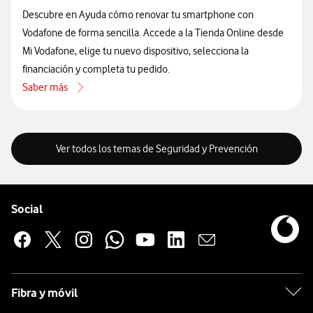
Descubre en Ayuda cómo renovar tu smartphone con
Vodafone de forma sencilla. Accede a la Tienda Online desde
Mi Vodafone, elige tu nuevo dispositivo, selecciona la
financiación y completa tu pedido.
Saber más
acerca de Cómo renovar tu teléfono móvil
Ver todos los temas de Seguridad y Prevención
Pie de página de Vodafone
Enlaces a las redes sociales de Vodafone
Social
Fibra y móvil