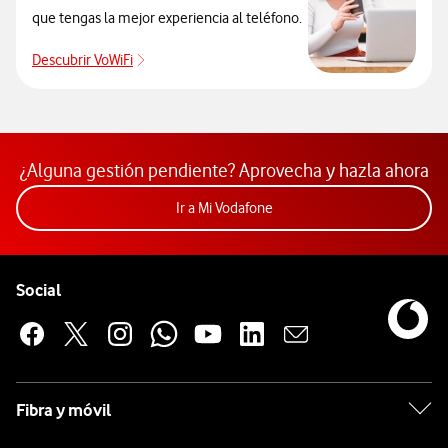
que tengas la mejor experiencia al teléfono.
Descubrir VoWiFi
Pulsar para consultar el servicio que soluciona
¿Alguna gestión pendiente? Aprovecha y hazla ahora
Acceder a la app Mi Vodafon
Ir a Mi Vodafone
Pie de página de Vodafone
Enlaces a las redes sociales de Vodafone
Social
Fibra y móvil