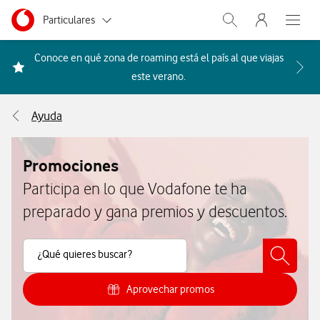
Menu nave
Ir a la pagina principal de vodafone.es
Menu navegación Segmento
Particulares
Abrir buscador. Abr
Abre e
Autónomos
Conoce en qué zona de roaming está el país al que viajas
Acceder a la FAQ Qué países i
este verano.
Pymes
Ayuda
Grandes empresas
y AA.PP.
Promociones
Participa en lo que Vodafone te ha
preparado y gana premios y descuentos.
Buscar Contenido
¿Qué quieres buscar?
Aprovechar promos
Cómo aprovecharte de las promoci