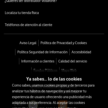
¿Quieres ser distribuidor Vodafone?
Localiza tu tienda física
Teléfonos de atención al cliente
Aviso Legal
Política de Privacidad y Cookies
Política Seguridad de Información
Accesibilidad
Información a clientes
Calidad del servicio
Fondos Públicos
Mapa Web
Ya sabes... lo de las cookies
Como sabes, usamos cookies propias y de terceros para
© 2026 Vodafone España S.A.U.
analizar tus hábitos de navegación y así mejorar tu
Avda. América 115, 28042 Madrid
experiencia de usuario ofreciendo una publicidad más
adaptada a tus preferencia. Al aceptar las cookies