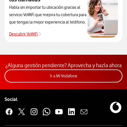
Habla sin importar tu ubicación gracias al
servicio VoWiFi que mejora tu cobertura para
que tengas la mejor experiencia al teléfono.
Descubrir VoWiFi
Pulsar para consultar el servicio que soluciona
¿Alguna gestión pendiente? Aprovecha y hazla ahora
Acceder a la app Mi Vodafon
Ir a Mi Vodafone
Pie de página de Vodafone
Enlaces a las redes sociales de Vodafone
Social