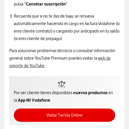
Cancelar suscripción
pulsa “
”.
Recuerda que si no te das de baja, se renueva
automáticamente haciendo el cargo en factura Vodafone (si
eres cliente contrato) o cargando por anticipado en tu saldo
(si eres cliente de prepago).
Para solucionar problemas técnicos o consultar información
general sobre YouTube Premium puedes visitar la
web de
Información sobre cómo entrar en la web de s
soporte de YouTube
.
nuevos productos
Por ser cliente tienes disponibles
en
App Mi Vodafone
la
.
Acceso a Tienda Online
Visitar Tienda Online