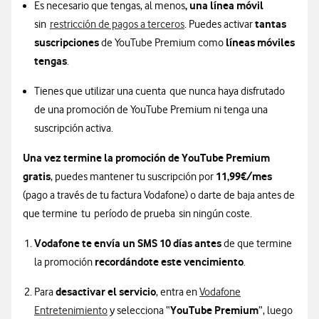
, una línea móvil
Es necesario que tengas, al menos
tantas
sin
restricción de pagos a terceros
. Puedes activar
suscripciones
líneas móviles
de YouTube Premium como
tengas
.
Tienes que utilizar una cuenta que nunca haya disfrutado
de una promoción de YouTube Premium ni tenga una
suscripción activa.
Una vez termine la promoción de YouTube Premium
gratis
11,99€/mes
, puedes mantener tu suscripción por
(pago a través de tu factura Vodafone) o darte de baja antes de
que termine tu período de prueba sin ningún coste.
Vodafone te envía un SMS 10 días antes
de que termine
recordándote este vencimiento
la promoción
.
desactivar el servicio
Para
, entra en
Vodafone
Información sobre cómo activar promoción you
YouTube Premium
Entretenimiento
y selecciona “
”, luego