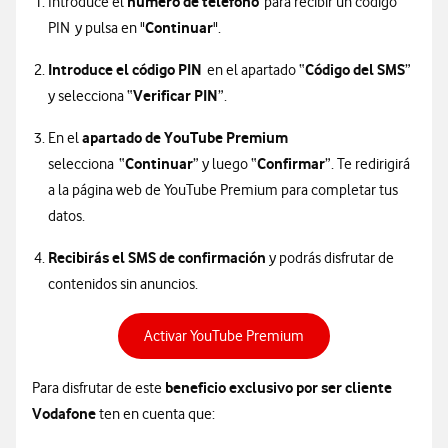
número de teléfono
Introduce el
para recibir un código
Continuar
PIN y pulsa en "
".
Introduce el código PIN
Código del SMS
en el apartado “
”
Verificar PIN
y selecciona “
”.
apartado de YouTube Premium
En el
Continuar
Confirmar
selecciona “
” y luego “
”. Te redirigirá
a la página web de YouTube Premium para completar tus
datos.
Recibirás el SMS de confirmación
y podrás disfrutar de
contenidos sin anuncios.
Activar YouTube Premium
beneficio exclusivo por ser cliente
Para disfrutar de este
Vodafone
ten en cuenta que: