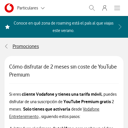
Menu nave
Ir a la pagina principal de vodafone.es
Menu navegación Segmento
Particulares
Abrir buscador. Abr
Abre e
Autónomos
Conoce en qué zona de roaming está el país al que viajas
Acceder a la FAQ Qué países i
este verano.
Pymes
Promociones
Grandes empresas
y AA.PP.
Cómo disfrutar de 2 meses sin coste de YouTube
Premium
cliente Vodafone y tienes una tarifa móvil
Si eres
, puedes
YouTube Premium gratis
disfrutar de una suscripción de
2
Solo tienes que activarla
meses.
desde
Vodafone
Información sobre cómo activar promoción youtu
Entretenimiento
, siguiendo estos pasos: