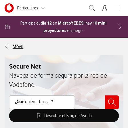
Menu nave
Ir a la pagina principal de vodafone.es
Menu navegación Segmento
Particulares
Abrir buscador. Abr
Abre e
Autónomos
día 12
MiércoYEEES!
10 mini
Participa el
en
hay
proyectores
Acceder a la FAQ Cómo pa
en juego.
Pymes
Móvil
Grandes empresas
y AA.PP.
Secure Net
Navega de forma segura por la red de
Vodafone.
Buscar Contenido
¿Qué quieres buscar?
Descubre el Blog de Ayuda
Descubre el Blog de Ayuda