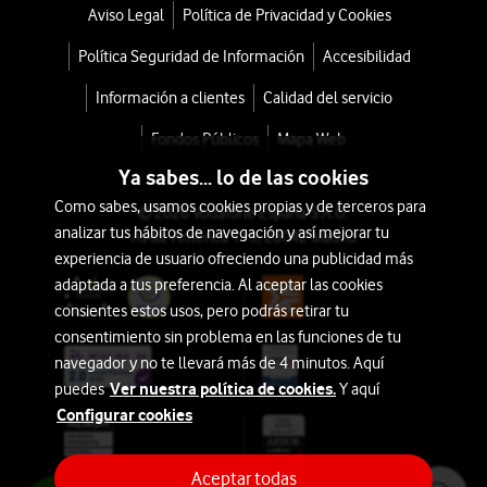
Aviso Legal
Política de Privacidad y Cookies
Política Seguridad de Información
Accesibilidad
Información a clientes
Calidad del servicio
Fondos Públicos
Mapa Web
Ya sabes... lo de las cookies
Como sabes, usamos cookies propias y de terceros para
© 2026 Vodafone España S.A.U.
analizar tus hábitos de navegación y así mejorar tu
Avda. América 115, 28042 Madrid
experiencia de usuario ofreciendo una publicidad más
adaptada a tus preferencia. Al aceptar las cookies
consientes estos usos, pero podrás retirar tu
consentimiento sin problema en las funciones de tu
navegador y no te llevará más de 4 minutos. Aquí
Ver nuestra política de cookies.
puedes
Y aquí
Configurar cookies
Aceptar todas