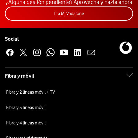
¿Alguna gestión pendiente? Aprovecha y hazla ahora
Acceder a la app Mi Vodafon
Ir a Mi Vodafone
Pie de página de Vodafone
Enlaces a las redes sociales de Vodafone
Social
Fibra y móvil
Fibra y 2 líneas móvil + TV
Fibra y 3 líneas móvil
Fibra y 4 líneas móvil