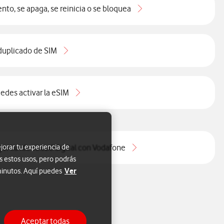
nto, se apaga, se reinicia o se bloquea
duplicado de SIM
edes activar la eSIM
jorar tu experiencia de
ger tu identidad digital con Vodafone
s estos usos, pero podrás
Ver
 minutos. Aquí puedes
Aceptar todas