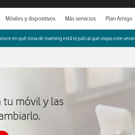
os, ayuda e idioma
orio
Móviles y dispositivos
Más servicios
Plan Amigo
fone TV
Móviles
Alianza Vodafone e Iberdrola
noce en qué zona de roaming está el país al que viajas este veran
il 5G
Imagen y Sonido
Servicios avanzados
tura
Ver todos
dencias
 tu móvil y las
ambiarlo.