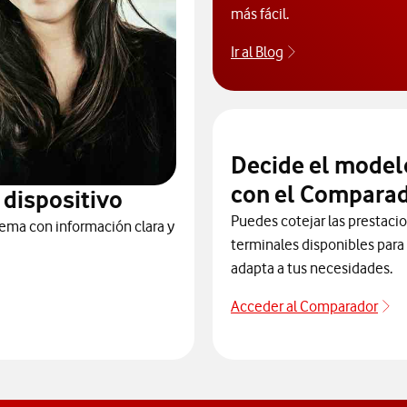
más fácil.
Ir al Blog
Descubre el blog
Decide el model
con el Comparad
 dispositivo
Puedes cotejar las prestaci
ema con información clara y
terminales disponibles para 
adapta a tus necesidades.
Acceder al Comparador
Ac
 dispositivos