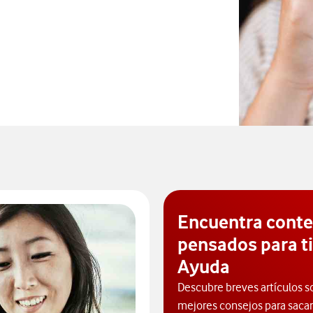
ceros, abre en ventana nueva
Encuentra cont
pensados para ti
Ayuda
Descubre breves artículos s
mejores consejos para sacarl