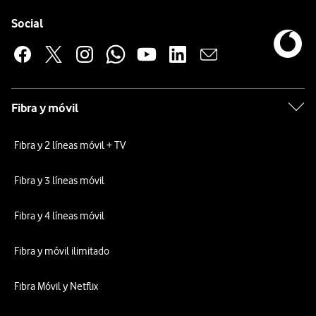
Pie de página de Vodafone
Enlaces a las redes sociales de Vodafone
Social
Fibra y móvil
Fibra y 2 líneas móvil + TV
Fibra y 3 líneas móvil
Fibra y 4 líneas móvil
Fibra y móvil ilimitado
Fibra Móvil y Netflix