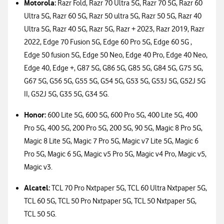
Motorola:
Razr Fold, Razr 70 Ultra 5G, Razr 70 5G, Razr 60
Ultra 5G, Razr 60 5G, Razr 50 ultra 5G, Razr 50 5G, Razr 40
Ultra 5G, Razr 40 5G, Razr 5G, Razr + 2023, Razr 2019, Razr
2022, Edge 70 Fusion 5G, Edge 60 Pro 5G, Edge 60 5G ,
Edge 50 fusion 5G, Edge 50 Neo, Edge 40 Pro, Edge 40 Neo,
Edge 40, Edge +, G87 5G, G86 5G, G85 5G, G84 5G, G75 5G,
G67 5G, G56 5G, G55 5G, G54 5G, G53 5G, G53J 5G, G52J 5G
II, G52J 5G, G35 5G, G34 5G.
Honor:
600 Lite 5G, 600 5G, 600 Pro 5G, 400 Lite 5G, 400
Pro 5G, 400 5G, 200 Pro 5G, 200 5G, 90 5G, Magic 8 Pro 5G,
Magic 8 Lite 5G, Magic 7 Pro 5G, Magic v7 Lite 5G, Magic 6
Pro 5G, Magic 6 5G, Magic v5 Pro 5G, Magic v4 Pro, Magic v5,
Magic v3.
Alcatel:
TCL 70 Pro Nxtpaper 5G, TCL 60 Ultra Nxtpaper 5G,
TCL 60 5G, TCL 50 Pro Nxtpaper 5G, TCL 50 Nxtpaper 5G,
TCL 50 5G.