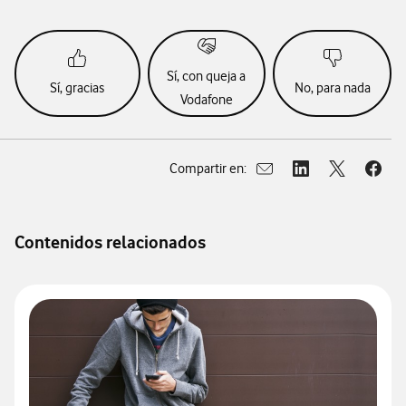
Sí, con queja a
Sí, gracias
No, para nada
Vodafone
Compartir en:
Abrir ventana para compar
Abrir ventana para
Abrir ventan
Abrir
Contenidos relacionados