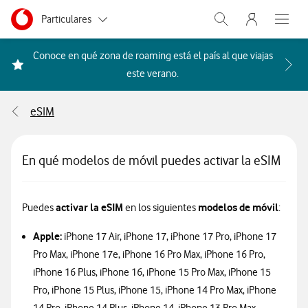
Menu nave
Ir a la pagina principal de vodafone.es
Menu navegación Segmento
Particulares
Abrir buscador. Abr
Abre e
Autónomos
Conoce en qué zona de roaming está el país al que viajas
Acceder a la FAQ Qué países i
este verano.
Pymes
eSIM
Grandes empresas
y AA.PP.
En qué modelos de móvil puedes activar la eSIM
activar la eSIM
modelos de móvil
Puedes
en los siguientes
:
Apple:
iPhone 17 Air, iPhone 17, iPhone 17 Pro, iPhone 17
Pro Max, iPhone 17e, iPhone 16 Pro Max, iPhone 16 Pro,
iPhone 16 Plus, iPhone 16, iPhone 15 Pro Max, iPhone 15
Pro, iPhone 15 Plus, iPhone 15, iPhone 14 Pro Max, iPhone