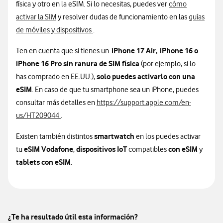
física y otro en la eSIM. Si lo necesitas, puedes ver
cómo
activar la SIM
y resolver dudas de funcionamiento en las
guías
de móviles y dispositivos
.
iPhone 17 Air,
iPhone 16 o
Ten en cuenta que si tienes un
iPhone 16 Pro sin ranura de SIM física
(por ejemplo, si lo
solo puedes activarlo con una
has comprado en EE.UU.),
eSIM
. En caso de que tu smartphone sea un iPhone, puedes
consultar más detalles en
https://support.apple.com/en-
us/HT209044
.
smartwatch
Existen también distintos
en los puedes activar
eSIM Vodafone
dispositivos IoT
con eSIM
tu
,
compatibles
y
tablets con eSIM
.
¿Te ha resultado útil esta información?