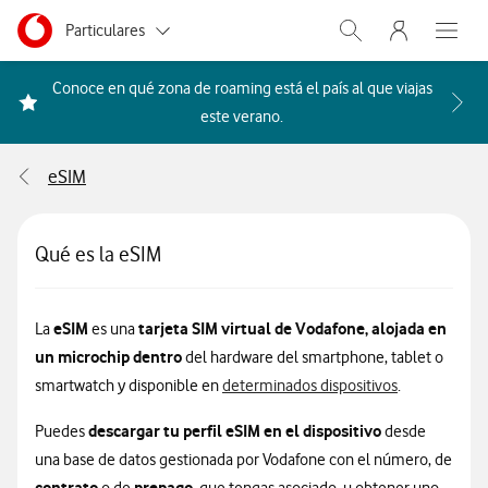
Menu nave
Ir a la pagina principal de vodafone.es
Menu navegación Segmento
Particulares
Abrir buscador. Abr
Abre e
Autónomos
Conoce en qué zona de roaming está el país al que viajas
Acceder a la FAQ Qué países i
este verano.
Pymes
eSIM
Grandes empresas
y AA.PP.
Qué es la eSIM
eSIM
tarjeta SIM virtual de Vodafone, alojada en
La
es una
un microchip dentro
del hardware del smartphone, tablet o
smartwatch y disponible en
determinados dispositivos
.
descargar tu perfil eSIM en el dispositivo
Puedes
desde
una base de datos gestionada por Vodafone con el número, de
contrato
prepago