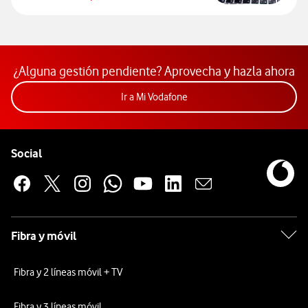
Acceder al Comparador
¿Alguna gestión pendiente? Aprovecha y hazla ahora
Acceder a la app Mi Vodafon
Ir a Mi Vodafone
Pie de página de Vodafone
Enlaces a las redes sociales de Vodafone
Social
Fibra y móvil
Fibra y 2 líneas móvil + TV
Fibra y 3 líneas móvil