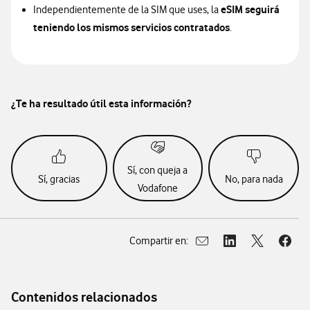
eSIM seguirá
Independientemente de la SIM que uses, la
teniendo los mismos servicios contratados
.
¿Te ha resultado útil esta información?
Sí, con queja a
Sí, gracias
No, para nada
Vodafone
Compartir en:
Abrir ventana para compar
Abrir ventana para
Abrir ventan
Abrir
Contenidos relacionados