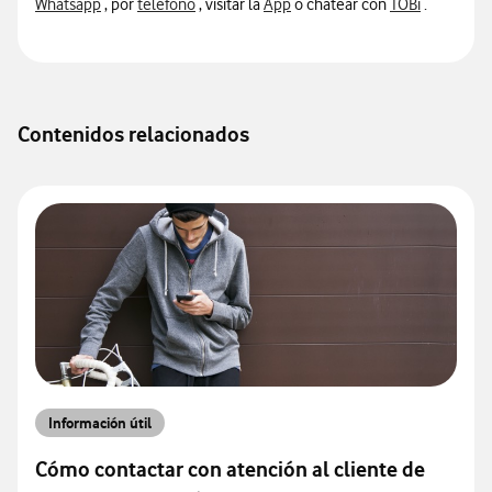
información sobre contacto por whatsapp
información sobre contacto por teléfono
información sobre contacto p
informació
Whatsapp
, por
teléfono
, visitar la
App
o chatear con
TOBi
.
Contenidos relacionados
Información útil
Cómo contactar con atención al cliente de