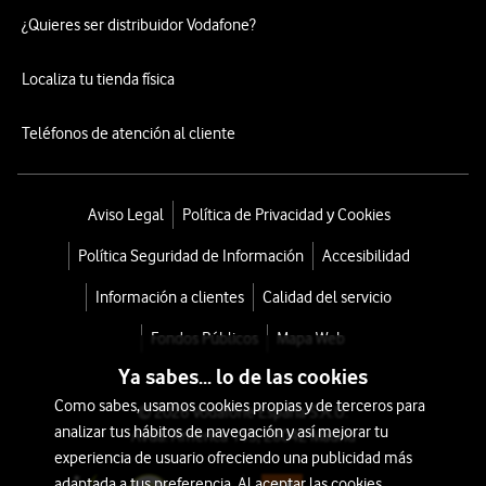
¿Quieres ser distribuidor Vodafone?
Localiza tu tienda física
Teléfonos de atención al cliente
Aviso Legal
Política de Privacidad y Cookies
Política Seguridad de Información
Accesibilidad
Información a clientes
Calidad del servicio
Fondos Públicos
Mapa Web
Ya sabes... lo de las cookies
Como sabes, usamos cookies propias y de terceros para
© 2026 Vodafone España S.A.U.
analizar tus hábitos de navegación y así mejorar tu
Avda. América 115, 28042 Madrid
experiencia de usuario ofreciendo una publicidad más
adaptada a tus preferencia. Al aceptar las cookies