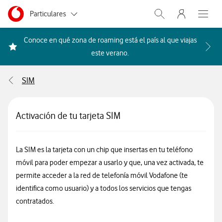
Menu nave
Ir a la pagina principal de vodafone.es
Menu navegación Segmento
Particulares
Abrir buscador. Abr
Abre e
Autónomos
Conoce en qué zona de roaming está el país al que viajas
Acceder a la FAQ Qué países i
este verano.
Pymes
SIM
Grandes empresas
y AA.PP.
Activación de tu tarjeta SIM
La SIM es la tarjeta con un chip que insertas en tu teléfono
móvil para poder empezar a usarlo y que, una vez activada, te
permite acceder a la red de telefonía móvil Vodafone (te
identifica como usuario) y a todos los servicios que tengas
contratados.