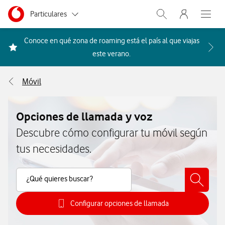
Menu nave
Ir a la pagina principal de vodafone.es
Menu navegación Segmento
Particulares
Abrir buscador. Abr
Abre e
Autónomos
Conoce en qué zona de roaming está el país al que viajas
Acceder a la FAQ Qué países i
este verano.
Pymes
Móvil
Grandes empresas
y AA.PP.
Opciones de llamada y voz
Descubre cómo configurar tu móvil según
tus necesidades.
Buscar Contenido
¿Qué quieres buscar?
Configurar opciones de llamada
Cómo gestionar opciones de llamad