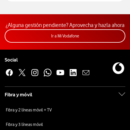
¿Alguna gestión pendiente? Aprovecha y hazla ahora
Acceder a la app Mi Vodafon
Ir a Mi Vodafone
Pie de página de Vodafone
Enlaces a las redes sociales de Vodafone
Social
Fibra y móvil
Fibra y 2 líneas móvil + TV
Fibra y 3 líneas móvil