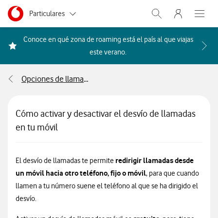
Menu nave
Ir a la pagina principal de vodafone.es
Menu navegación Segmento
Particulares
Abrir buscador. Abr
Abre e
Autónomos
Conoce en qué zona de roaming está el país al que viajas
Acceder a la FAQ Qué países i
este verano.
Pymes
Opciones de llamada y voz
Grandes empresas
y AA.PP.
Cómo activar y desactivar el desvío de llamadas
en tu móvil
redirigir llamadas desde
El desvío de llamadas te permite
un móvil hacia otro teléfono, fijo o móvil
, para que cuando
llamen a tu número suene el teléfono al que se ha dirigido el
desvío.