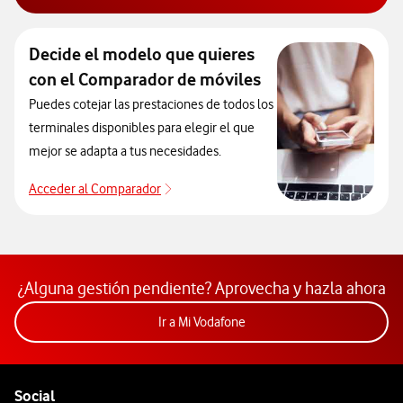
Decide el modelo que quieres
con el Comparador de móviles
Puedes cotejar las prestaciones de todos los
terminales disponibles para elegir el que
mejor se adapta a tus necesidades.
Acceder al Comparador
Acceder al Comparador
¿Alguna gestión pendiente? Aprovecha y hazla ahora
Acceder a la app Mi Vodafon
Ir a Mi Vodafone
Pie de página de Vodafone
Enlaces a las redes sociales de Vodafone
Social