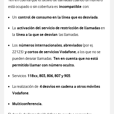
Ten en cuenta que el desvío de llamadas cuando un número
incompatible
está ocupado o sin cobertura es
con:
control de consumo en la línea que es desviada
Un
.
activación del servicio de restricción de llamadas
​La
en
línea a la que se desvían
la
las llamadas.
números internacionales
abreviados
Los
,
(por ej.
y cortos de servicios Vodafone
22123)
, a los que no se
Ten en cuenta que no está
pueden desviar llamadas.
permitido llamar con número oculto.
118xx, 803, 806, 807 y 905
Servicios
.
4 desvíos en cadena a otros móviles
La realización de
Vodafone
.
Multiconferencia.