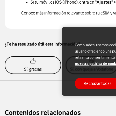
Si tu móvil es
iOS
(iPhone), entra en “
Ajustes
” >
Conoce más
información relevante sobre tu eSIM
y v
¿Te ha resultado útil esta información?
Como sabes, usamos cookie
usuario ofreciendo una pu
retirar tu consentimiento
nuestra política de cook
Sí, gracias
Sí, con queja a Vodafone
Rechazar todas
Contenidos relacionados