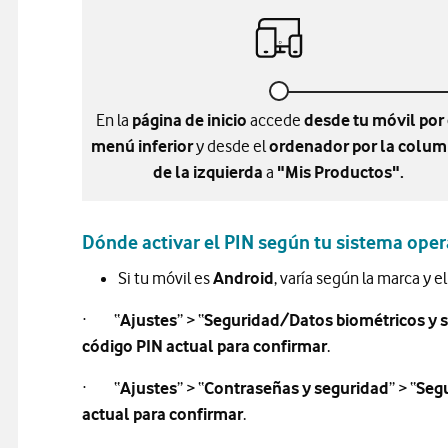
En la
página de inicio
accede
desde tu móvil por 
menú inferior
y desde el
ordenador por la colu
de la izquierda
a
"Mis Productos".
Dónde activar el PIN según tu sistema oper
Si tu móvil es
Android
, varía según la marca y 
· “
Ajustes
” > “
Seguridad/Datos biométricos y 
código PIN actual para confirmar
.
· “
Ajustes
” > “
Contraseñas y seguridad
” > “
Segu
actual para confirmar
.