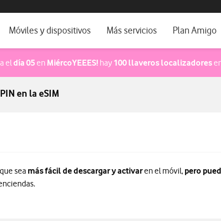
os, ayuda e idioma
orio
Móviles y dispositivos
Más servicios
Plan Amigo
fone TV
Móviles
Alianza Vodafone e Iberdrola
pa el
día 05
en
MiércoYEEES!
hay
100 llaveros localizadores
en
il 5G
Imagen y Sonido
Servicios avanzados
 PIN en la eSIM
tura
Ver todos
dencias
 que sea
más fácil de descargar y activar
en el móvil,
pero pued
enciendas.