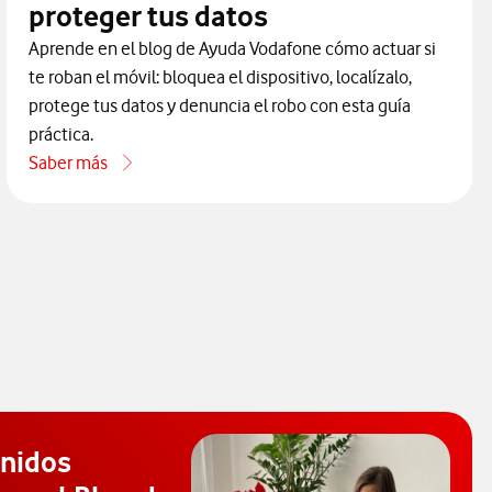
proteger tus datos
Aprende en el blog de Ayuda Vodafone cómo actuar si
te roban el móvil: bloquea el dispositivo, localízalo,
protege tus datos y denuncia el robo con esta guía
práctica.
Saber más
ne por teléfono
acerca de ¿Qué hacer si te roban el móvil? Guía paso a paso pa
enidos