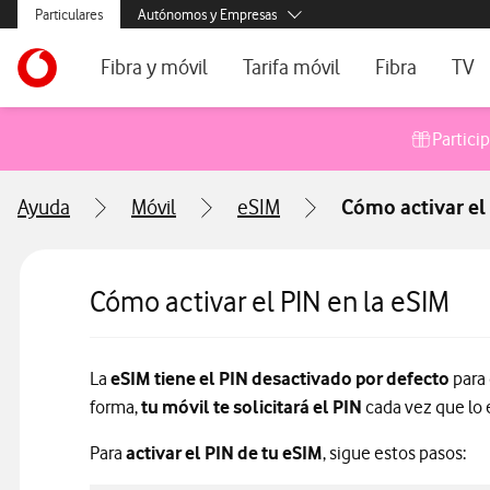
Menús secundarios. Enlace a particulares, empresas y autónom
Particulares
Autónomos y Empresas
Menus de segmentación para empresas y autónomos
Menu navegación principal. Para dispositivos de escrit
Autónomos
Ir a la pagina principal de vodafone.es
Fibra y móvil
Tarifa móvil
Fibra
TV
Pymes
Grandes empresas y AA.PP.
Ofertas especiales
Tarifas móvil contrato
Tarifas de fibra
Voda
Partici
Tarifas Fibra y Móvil
Tarifas móvil prepago
Internet portát
Ayuda
Móvil
eSIM
Cómo activar el
Tarifas Fibra y 2 Móvil
Consulta Cober
Internet portátil 5G
Segundas Resi
Cómo activar el PIN en la eSIM
Configura tu tarifa
La
eSIM tiene el PIN desactivado por defecto
para
forma,
tu móvil te solicitará el PIN
cada vez que lo 
Para
activar el PIN de tu eSIM
, sigue estos pasos: