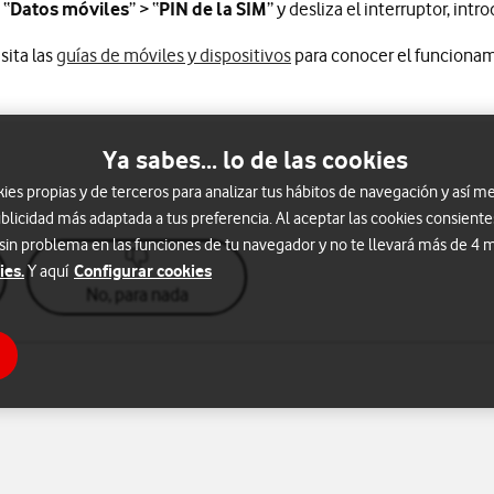
 “
Datos móviles
” > “
PIN de la SIM
” y desliza el interruptor, int
Información sobre manual
isita las
guías de móviles y dispositivos
para conocer el funcionam
Ya sabes... lo de las cookies
s propias y de terceros para analizar tus hábitos de navegación y así me
blicidad más adaptada a tus preferencia. Al aceptar las cookies consiente
 sin problema en las funciones de tu navegador y no te llevará más de 4
ies.
Configurar cookies
Y aquí
No, para nada