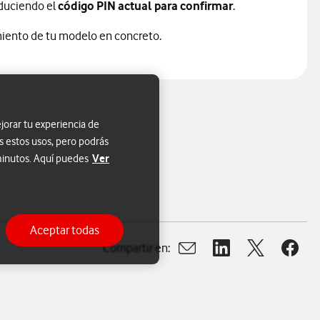
roduciendo el
código PIN actual para confirmar
.
es
iento de tu modelo en concreto.
jorar tu experiencia de
s estos usos, pero podrás
Ver
 minutos. Aquí puedes
Aceptar todas
Compartir en:
Abrir ventana para compart
Abrir ventana para c
Abrir ventana
Abrir 