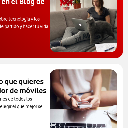
 en el Blog de
obre tecnología y los
e partido y hacer tu vida
 de Ayuda. Abrir ventana modal
o que quieres
or de móviles
ones de todos los
elegir el que mejor se