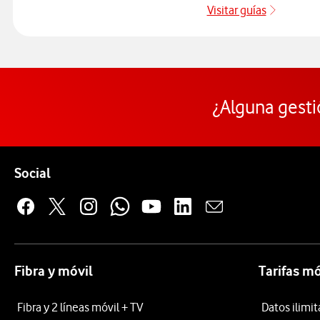
Visitar guías
Guías de
¿Alguna gesti
Pie de página de Vodafone
Enlaces a las redes sociales de Vodafone
Social
Fibra y móvil
Tarifas mó
Fibra y 2 líneas móvil + TV
Datos ilimi