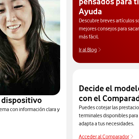
pensados para ti
Ayuda
Descubre breves artículos s
mejores consejos para sacarl
más fácil.
Ir al Blog
Descubre el blog
Decide el model
con el Comparad
 dispositivo
Puedes cotejar las prestaci
ema con información clara y
terminales disponibles para 
adapta a tus necesidades.
Acceder al Comparador