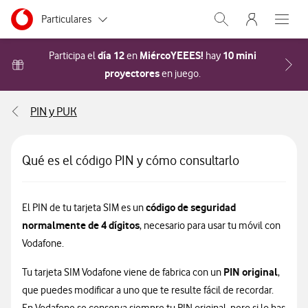
Menu nave
Ir a la pagina principal de vodafone.es
Menu navegación Segmento
Particulares
Abrir buscador. Abr
Abre e
Autónomos
día 12
MiércoYEEES!
10 mini
Participa el
en
hay
proyectores
Acceder a la FAQ Cómo pa
en juego.
Pymes
PIN y PUK
Grandes empresas
y AA.PP.
Qué es el código PIN y cómo consultarlo
código de seguridad
El PIN de tu tarjeta SIM es un
normalmente de 4 dígitos
, necesario para usar tu móvil con
Vodafone.
PIN original
Tu tarjeta SIM Vodafone viene de fabrica con un
,
que puedes modificar a uno que te resulte fácil de recordar.