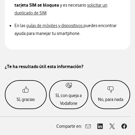
tarjeta SIM se bloquea
y es necesario
solicitar un
duplicado de SIM
.
En las
guías de móviles y dispositivos
puedes encontrar
ayuda para manejar tu smartphone.
¿Te ha resultado útil esta información?
Sí, con queja a
Sí, gracias
No, para nada
Vodafone
Compartir en:
Abrir ventana para compar
Abrir ventana para
Abrir ventan
Abrir