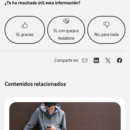
¿Te ha resultado útil esta información?
Sí, con queja a
Sí, gracias
No, para nada
Vodafone
Compartir en:
Abrir ventana para compar
Abrir ventana para
Abrir ventan
Abrir
Contenidos relacionados