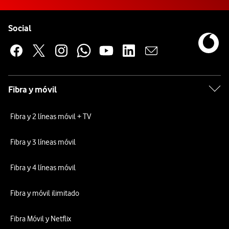
Pie de página de Vodafone
Enlaces a las redes sociales de Vodafone
Social
Fibra y móvil
Fibra y 2 líneas móvil + TV
Fibra y 3 líneas móvil
Fibra y 4 líneas móvil
Fibra y móvil ilimitado
Fibra Móvil y Netflix