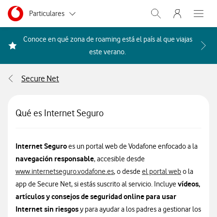
Menu nave
Ir a la pagina principal de vodafone.es
Menu navegación Segmento
Particulares
Abrir buscador. Abr
Abre e
Autónomos
Conoce en qué zona de roaming está el país al que viajas
Acceder a la FAQ Qué países i
este verano.
Pymes
Secure Net
Grandes empresas
y AA.PP.
Qué es Internet Seguro
Internet Seguro
es un portal web de Vodafone enfocado a la
navegación responsable
, accesible desde
www.internetseguro.vodafone.es
, o desde
el portal web
o la
vídeos,
app de Secure Net, si estás suscrito al servicio. Incluye
artículos y consejos de seguridad online para usar
Internet sin riesgos
y para ayudar a los padres a gestionar los