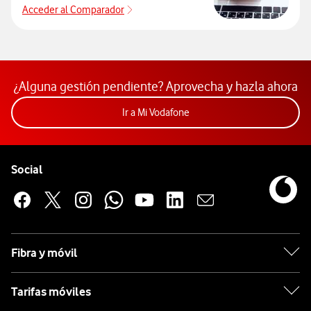
Acceder al Comparador
Acceder al Comparador
¿Alguna gestión pendiente? Aprovecha y hazla ahora
Acceder a la app Mi Vodafon
Ir a Mi Vodafone
Pie de página de Vodafone
Enlaces a las redes sociales de Vodafone
Social
Fibra y móvil
Tarifas móviles