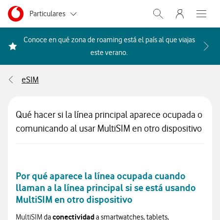
Menu nave
Ir a la pagina principal de vodafone.es
Menu navegación Segmento
Particulares
Abrir buscador. Abr
Abre e
Autónomos
Conoce en qué zona de roaming está el país al que viajas
Acceder a la FAQ Qué países i
este verano.
Pymes
eSIM
Grandes empresas
y AA.PP.
Qué hacer si la línea principal aparece ocupada o
comunicando al usar MultiSIM en otro dispositivo
Por qué aparece la línea ocupada cuando
llaman a la línea principal si se está usando
MultiSIM en otro dispositivo
conectividad
MultiSIM
da
a smartwatches, tablets,