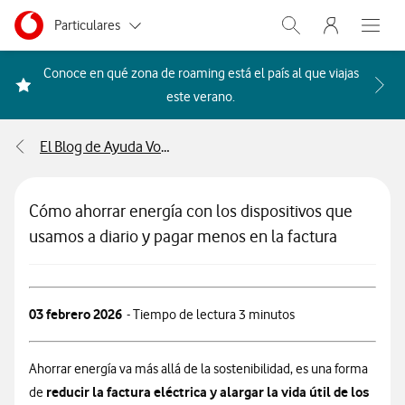
Menu nave
Ir a la pagina principal de vodafone.es
Menu navegación Segmento
Particulares
Abrir buscador. Abr
Abre e
Autónomos
Conoce en qué zona de roaming está el país al que viajas
Acceder a la FAQ Qué países i
este verano.
Pymes
El Blog de Ayuda Vodafone
Grandes empresas
y AA.PP.
Cómo ahorrar energía con los dispositivos que
usamos a diario y pagar menos en la factura
03 febrero 2026
- Tiempo de lectura 3 minutos
Ahorrar energía va más allá de la sostenibilidad, es una forma
reducir la factura eléctrica y alargar la vida útil de los
de