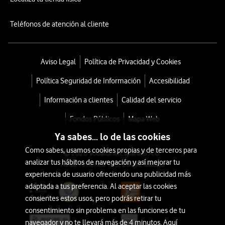
Teléfonos de atención al cliente
Aviso Legal
Política de Privacidad y Cookies
Política Seguridad de Información
Accesibilidad
Información a clientes
Calidad del servicio
Fondos Públicos
Mapa Web
Ya sabes... lo de las cookies
Como sabes, usamos cookies propias y de terceros para
© 2026 Vodafone España S.A.U.
analizar tus hábitos de navegación y así mejorar tu
Avda. América 115, 28042 Madrid
experiencia de usuario ofreciendo una publicidad más
adaptada a tus preferencia. Al aceptar las cookies
consientes estos usos, pero podrás retirar tu
consentimiento sin problema en las funciones de tu
navegador y no te llevará más de 4 minutos. Aquí