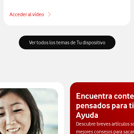
Acceder al vídeo
one por teléfono
acerca de Qué es el phishing y cómo protegerse
Ver todos los temas de Tu dispositivo
Encuentra cont
pensados para ti
Ayuda
Descubre breves artículos s
mejores consejos para sacarl