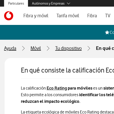
Menús secundarios. Enlace a particulares, empresas y autónom
Particulares
Autónomos y Empresas
Menus de segmentación para empresas y autónomos
Menu navegación principal. Para dispositivos de escrit
Autónomos
Ir a la pagina principal de vodafone.es
Fibra y móvil
Tarifa móvil
Fibra
TV
Pymes
Grandes empresas
Ofertas especiales
Tarifas móvil contrato
Tarifas de fibra
Voda
Co
y AA.PP.
Tarifas Fibra y Móvil
Tarifas móvil prepago
Internet portát
Ayuda
Móvil
Tu dispositivo
En qué c
Tarifas Fibra y 2 Móvil
Consulta Cober
Internet portátil 5G
Segundas Resi
En qué consiste la calificación Ec
Configura tu tarifa
Información sobre Eco R
La calificación
Eco Rating
para móviles
es un
siste
Esto permite a los consumidores
identificar los t
reduzcan el impacto ecológico
.
La etiqueta ecológica de móviles Eco Rating destaca