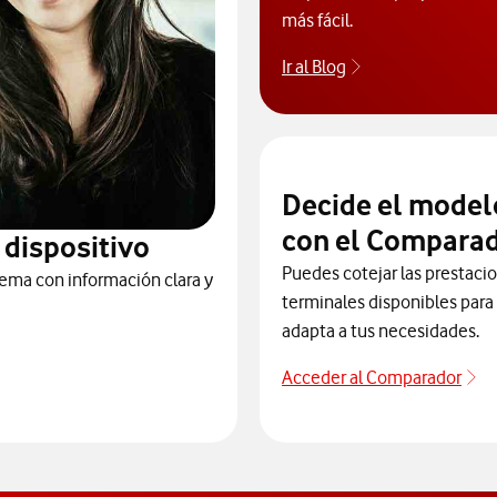
más fácil.
Ir al Blog
Descubre el blog
Decide el model
con el Comparad
 dispositivo
Puedes cotejar las prestaci
ema con información clara y
terminales disponibles para 
adapta a tus necesidades.
Acceder al Comparador
Ac
 dispositivos