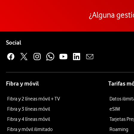
¿Alguna gesti
Pie de página de Vodafone
Enlaces a las redes sociales de Vodafone
Social
Fibra y móvil
Tarifas mó
Fibra y 2 líneas móvil + TV
Datos ilimi
Fibra y 3 líneas móvil
eSIM
Fibra y 4 líneas móvil
Tarjetas Pr
Fibra y móvil ilimitado
Roaming