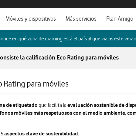
os, ayuda e idioma
orio
Móviles y dispositivos
Más servicios
Plan Amigo
fone TV
Móviles
Alianza Vodafone e Iberdrola
noce en qué zona de roaming está el país al que viajas este veran
il 5G
Imagen y Sonido
Servicios avanzados
onsiste la calificación Eco Rating para móviles
tura
Ver todos
dencias
o Rating para móviles
ating
ma de etiquetado
que facilita la
evaluación sostenible de disp
eléfonos móviles más respetuosos con el medio ambiente, com
 5
aspectos clave de sostenibilidad
: