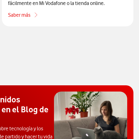
fácilmente en Mi Vodafone o la tienda online.
Saber más
acerca de Comparador de móviles
enidos
 en el Blog de
obre tecnología y los
e partido y hacer tu vida