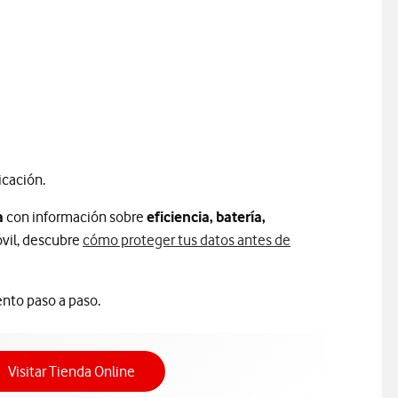
icación.
a
con información sobre
eficiencia, batería,
óvil, descubre
cómo proteger tus datos antes de
ento paso a paso.
Acceso a Tienda Online
Visitar Tienda Online