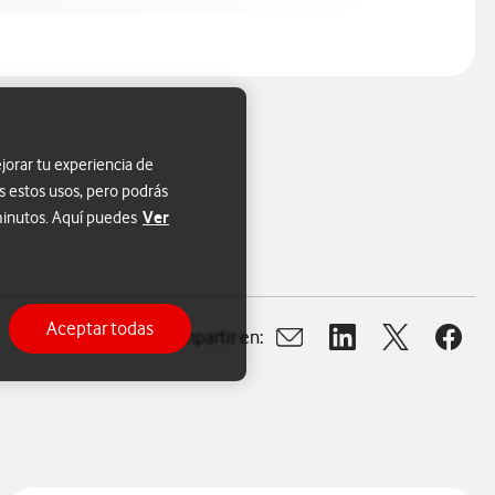
jorar tu experiencia de
s estos usos, pero podrás
Ver
 minutos. Aquí puedes
Aceptar todas
Compartir en:
Abrir ventana para compart
Abrir ventana para c
Abrir ventana
Abrir 