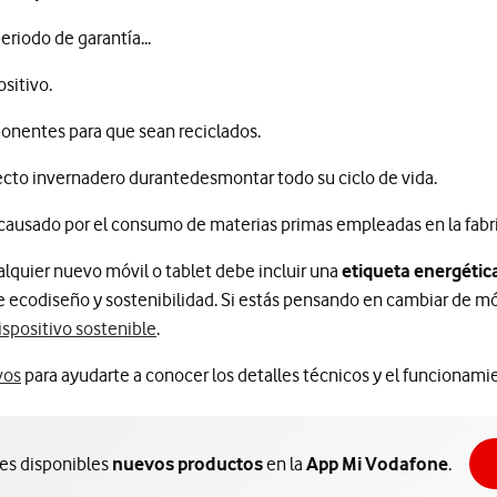
eriodo de garantía...
ositivo.
ponentes para que sean reciclados.
ecto invernadero durantedesmontar todo su ciclo de vida.
 causado por el consumo de materias primas empleadas en la fabr
ualquier nuevo móvil o tablet debe incluir una
etiqueta energétic
e ecodiseño y sostenibilidad. Si estás pensando en cambiar de m
ispositivo sostenible
.
Información sobre manuales
vos
para ayudarte a conocer los detalles técnicos y el funcionami
nes disponibles
nuevos productos
en la
App Mi Vodafone
.