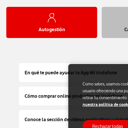
Autogestión
C
En qué te puede ayudar la App Mi Vodafone
Como sabes, usamos cookie
usuario ofreciendo una pu
Cómo comprar online productos en Vodafone
retirar tu consentimiento
nuestra política de cook
Conoce la sección de vídeos explicativos y tuto
Rechazar todas