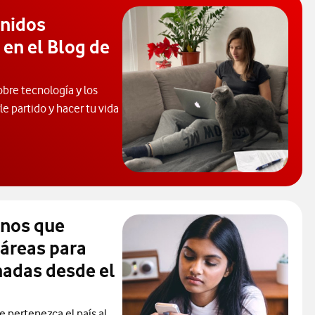
enidos
 en el Blog de
obre tecnología y los
e partido y hacer tu vida
 de Ayuda. Abrir ventana modal
inos que
 áreas para
madas desde el
e pertenezca el país al