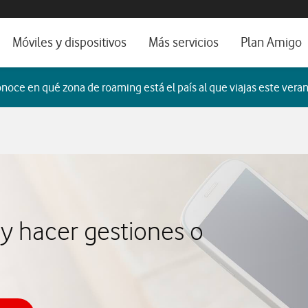
os, ayuda e idioma
orio
Móviles y dispositivos
Más servicios
Plan Amigo
fone TV
Móviles
Alianza Vodafone e Iberdrola
noce en qué zona de roaming está el país al que viajas este veran
il 5G
Imagen y Sonido
Servicios avanzados
tura
Ver todos
dencias
y hacer gestiones o