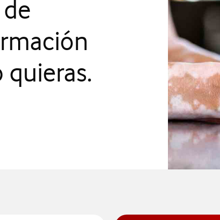
 de
formación
 quieras.
na nueva