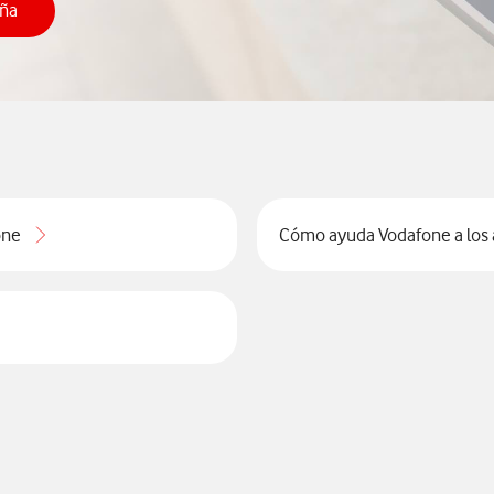
eña
ear una contraseña
one
Cómo ayuda Vodafone a los 