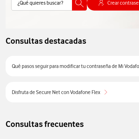
Buscar Contenido
¿Qué quieres buscar?
Crear contras
Cómo cr
Consultas destacadas
Qué pasos seguir para modificar tu contraseña de Mi Vodaf
Disfruta de Secure Net con Vodafone Flex
Consultas frecuentes