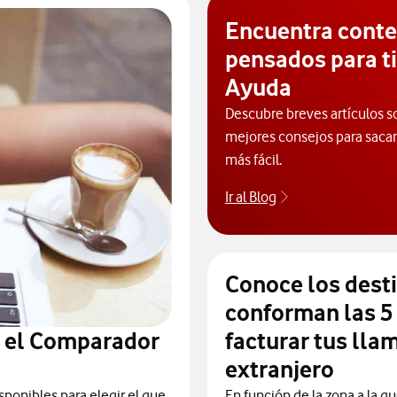
Encuentra cont
pensados para ti
Ayuda
Descubre breves artículos s
mejores consejos para sacarl
más fácil.
Ir al Blog
Descubre el blog
Conoce los dest
conforman las 5
n el Comparador
facturar tus lla
extranjero
sponibles para elegir el que
En función de la zona a la qu