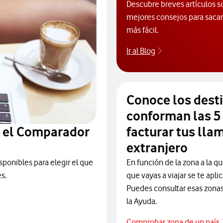
Descubre breves artículos s
mejores consejos para sacarl
más fácil.
Ir al Blog
Descubre el blog
Conoce los dest
conforman las 5
n el Comparador
facturar tus lla
extranjero
sponibles para elegir el que
En función de la zona a la qu
s.
que vayas a viajar se te apli
Puedes consultar esas zonas 
la Ayuda.
Comprobar zona de un país