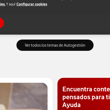
ies.
Configurar cookies
Y aquí
Ver todos los temas de Autogestión
Encuentra cont
pensados para ti
Ayuda