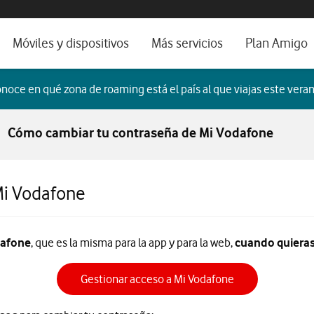
os, ayuda e idioma
orio
Móviles y dispositivos
Más servicios
Plan Amigo
fone TV
Móviles
Alianza Vodafone e Iberdrola
noce en qué zona de roaming está el país al que viajas este veran
il 5G
Imagen y Sonido
Servicios avanzados
Cómo cambiar tu contraseña de Mi Vodafone
tura
Ver todos
dencias
Mi Vodafone
dafone
, que es la misma para la app y para la web,
cuando quiera
Gestionar acceso a Mi Vodafone