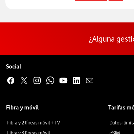
Ac
¿Alguna gesti
Pie de página de Vodafone
Enlaces a las redes sociales de Vodafone
Social
Fibra y móvil
Tarifas mó
Fibra y 2 líneas móvil + TV
Datos ilimi
Fibra y 3 líneas móvil
eSIM