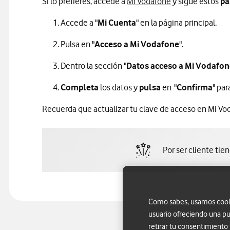
Si lo prefieres, accede a
Mi Vodafone
y sigue estos
pa
Accede a "
Mi Cuenta
" en la página principal.
Pulsa en "
Acceso a Mi Vodafone
".
Dentro la sección "
Datos acceso a Mi Vodafon
Completa
los datos y
pulsa
en "
Confirma
" pa
Recuerda que actualizar tu clave de acceso en Mi Vo
Por ser cliente tie
Como sabes, usamos cookie
usuario ofreciendo una pu
retirar tu consentimiento