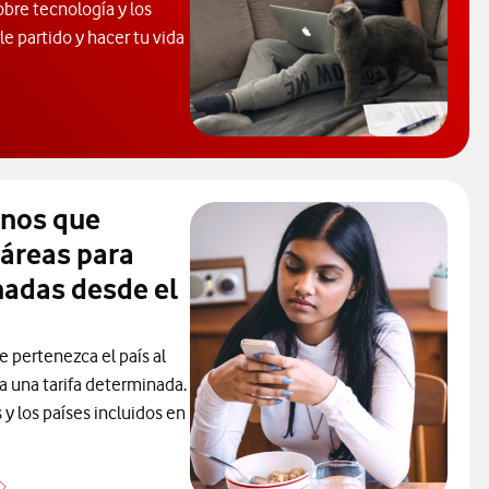
obre tecnología y los
e partido y hacer tu vida
 de Ayuda. Abrir ventana modal
inos que
 áreas para
madas desde el
e pertenezca el país al
ca una tarifa determinada.
y los países incluidos en