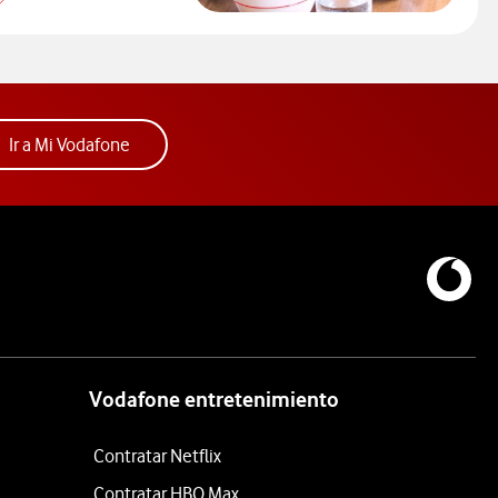
Países por zonas roaming
Acceder a la app Mi Vodafone. Abre ventana nue
Ir a Mi Vodafone
Vodafone entretenimiento
Contratar Netflix
Contratar HBO Max