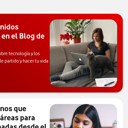
enidos
 en el Blog de
obre tecnología y los
e partido y hacer tu vida
 de Ayuda. Abrir ventana modal
inos que
 áreas para
madas desde el