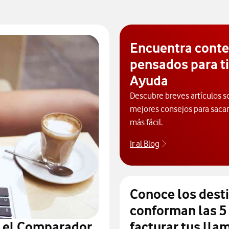
Encuentra cont
pensados para ti
Ayuda
Descubre breves artículos s
mejores consejos para sacarl
más fácil.
Ir al Blog
Descubre el blog
Conoce los dest
conforman las 5
n el Comparador
facturar tus lla