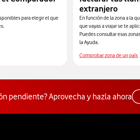
extranjero
sponibles para elegir el que
En función de la zona a la qu
s.
que vayas a viajar se te apli
Puedes consultar esas zonas 
la Ayuda.
Comprobar zona de un país
ceder al Comparador
ón pendiente? Aprovecha y hazla ahora