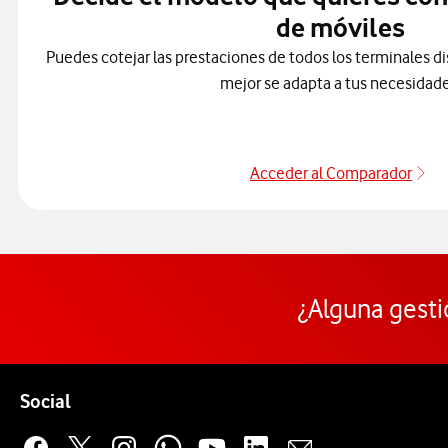
de móviles
Puedes cotejar las prestaciones de todos los terminales di
mejor se adapta a tus necesidade
Acceder al Comparador
Ac
¿Alguna gesti
Pie de página de Vodafone
Enlaces a las redes sociales de Vodafone
Social