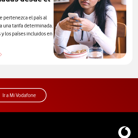
e pertenezca el país al
ca una tarifa determinada.
y los países incluidos en
Países por zonas roaming
Acceder a la app Mi Vodafone. Abre ventana nue
Ir a Mi Vodafone