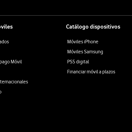
viles
Catálogo dispositivos
tados
Móviles iPhone
Móviles Samsung
epago Móvil
PS5 digital
Financiar móvil a plazos
ternacionales
o