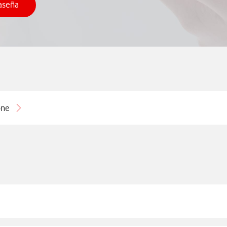
aseña
ar cambio de contraseña
one