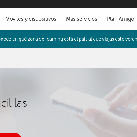
os, ayuda e idioma
orio
Móviles y dispositivos
Más servicios
Plan Amigo
fone TV
Móviles
Alianza Vodafone e Iberdrola
noce en qué zona de roaming está el país al que viajas este veran
il 5G
Imagen y Sonido
Servicios avanzados
tura
Ver todos
dencias
cil las