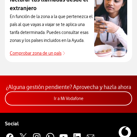
extranjero
En función de la zona a la que pertenezca el
país al que vayas a viajar se te aplica una
tarifa determinada. Puedes consultar esas
zonas y los países incluidos en la Ayuda.
Comprobar zona de un país
Países por zonas roaming
¿Alguna gestión pendiente? Aprovecha y hazla ahora
Acceder a la app Mi Vodafon
Ir a Mi Vodafone
Pie de página de Vodafone
Enlaces a las redes sociales de Vodafone
Social