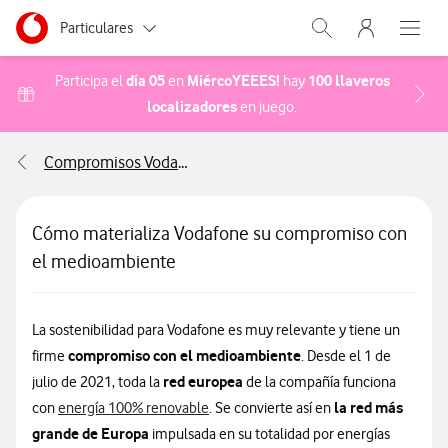
Menu nave
Ir a la pagina principal de vodafone.es
Menu navegación Segmento
Particulares
Abrir buscador. Abr
Abre e
Autónomos
día 05
MiércoYEEES!
100 llaveros
Participa el
en
hay
localizadores
Acceder a la FAQ Cómo pa
en juego.
Pymes
Compromisos Vodafone
Grandes empresas y AA.PP.
Cómo materializa Vodafone su compromiso con
el medioambiente
La sostenibilidad para Vodafone es muy relevante y tiene un
compromiso con el medioambiente
firme
. Desde el 1 de
red europea
julio de 2021, toda la
de la compañía funciona
la red más
con
energía 100% renovable
. Se convierte así en
grande de Europa
impulsada en su totalidad por energías