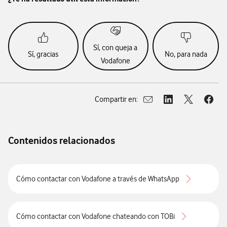
Sí, con queja a
Sí, gracias
No, para nada
Vodafone
Compartir en:
Abrir ventana para compar
Abrir ventana para
Abrir ventan
Abrir
Contenidos relacionados
Cómo contactar con Vodafone a través de WhatsApp
Cómo contactar con Vodafone chateando con TOBi