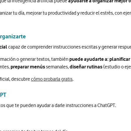
ue la inteligencia artificial puede
ayudarte a organizar mejor 
izar tu día, mejorar tu productividad y reducir el estrés, con e
rganizarte
cial
capaz de comprender instrucciones escritas y generar respue
ormación o generar textos, también
puede ayudarte a: planificar 
ntes,
preparar menús
semanales,
diseñar rutinas
(estudio o eje
ficial, descubre
cómo probarla gratis
.
GPT
tos que te pueden ayudar a darle instrucciones a ChatGPT.