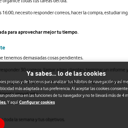
 organice todas tus tareas del día.
as 16:00, necesito responder correos, hacer la compra, estudiar ing
ada para aprovechar mejor tu tiempo
.
nte
e tenemos demasiadas cosas pendientes.
esponder 30 correos, llamar a tres clientes, terminar un informe y
Ya sabes... lo de las cookies
egún: urgencia, impacto, tiempo necesario y dependencias de o
s propias y de terceros para analizar tus hábitos de navegación y así me
blicidad más adaptada a tus preferencia. Al aceptar las cookies consiente
ealmente importante.
 sin problema en las funciones de tu navegador y no te llevará más de 4
ies.
Configurar cookies
Y aquí
on toda la semana y tus objetivos.