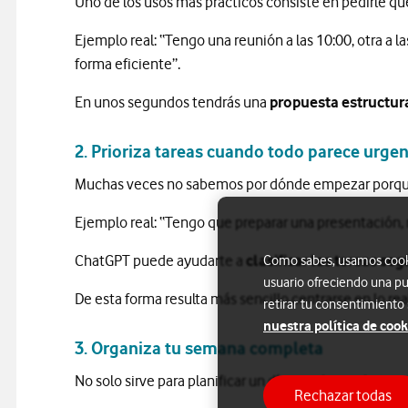
Uno de los usos más prácticos consiste en pedirle que
Ejemplo real: “Tengo una reunión a las 10:00, otra a l
forma eficiente”.
En unos segundos tendrás una
propuesta estructur
2. Prioriza tareas cuando todo parece urge
Muchas veces no sabemos por dónde empezar porqu
Ejemplo real: “Tengo que preparar una presentación, r
ChatGPT puede ayudarte a
clasificar las tareas s
Como sabes, usamos cookie
usuario ofreciendo una pu
De esta forma resulta más sencillo centrarse en lo r
retirar tu consentimiento
nuestra política de cook
3. Organiza tu semana completa
No solo sirve para planificar un día, puede ayudarte c
Rechazar todas