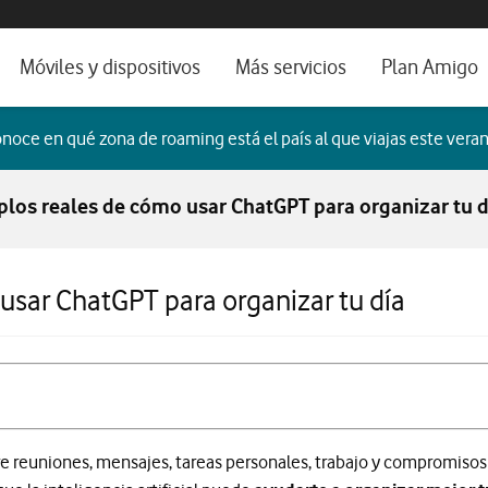
os, ayuda e idioma
orio
Móviles y dispositivos
Más servicios
Plan Amigo
fone TV
Móviles
Alianza Vodafone e Iberdrola
noce en qué zona de roaming está el país al que viajas este veran
il 5G
Imagen y Sonido
Servicios avanzados
los reales de cómo usar ChatGPT para organizar tu d
tura
Ver todos
dencias
sar ChatGPT para organizar tu día
e reuniones, mensajes, tareas personales, trabajo y compromisos fa