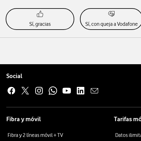
Sí, gracias
Sí, con queja a Vodafone
Pie de página de Vodafone
Enlaces a las redes sociales de Vodafone
Social
Fibra y móvil
Tarifas mó
Fibra y 2 líneas móvil + TV
Datos ilimi