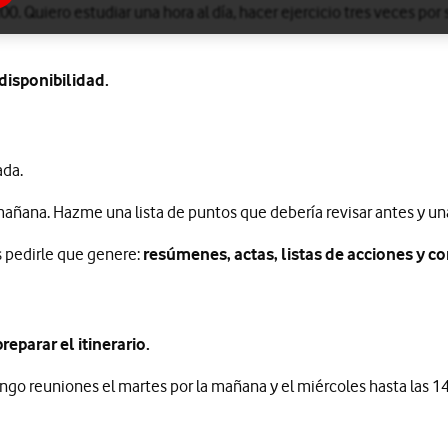
:00. Quiero estudiar una hora al día, hacer ejercicio tres veces po
disponibilidad.
ada.
añana. Hazme una lista de puntos que debería revisar antes y un
 pedirle que genere:
resúmenes, actas, listas de acciones y c
reparar el itinerario.
 Tengo reuniones el martes por la mañana y el miércoles hasta las 