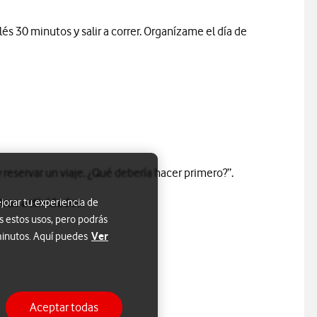
lés 30 minutos y salir a correr. Organízame el día de
 reservar un viaje. ¿Qué debería hacer primero?”.
tras actividades
.
jorar tu experiencia de
s estos usos, pero podrás
Ver
 minutos. Aquí puedes
Aceptar todas