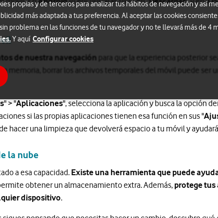
el móvil. En
Android
lo encontrarás todo en "
Descargas
" y en
iO
s propias y de terceros para analizar tus hábitos de navegación y así me
blicidad más adaptada a tus preferencia. Al aceptar las cookies consiente
 sin problema en las funciones de tu navegador y no te llevará más de 4
ies.
Configurar cookies
Y aquí
vil
tos de nuestra navegación
para que la experiencia posterior se
 la memoria, borrar los archivos temporales del móvil puede ser 
s
" > "
Aplicaciones
", selecciona la aplicación y busca la opción de
ciones si las propias aplicaciones tienen esa función en sus "
Aju
 de hacer una limpieza que devolverá espacio a tu móvil y ayudará
e la nube
tado a esa capacidad.
Existe una herramienta que puede ayudar
permite obtener un almacenamiento extra. Además,
protege tus
quier dispositivo
.