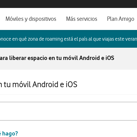
os, ayuda e idioma
orio
Móviles y dispositivos
Más servicios
Plan Amigo
fone TV
Móviles
Alianza Vodafone e Iberdrola
noce en qué zona de roaming está el país al que viajas este veran
il 5G
Imagen y Sonido
Servicios avanzados
ara liberar espacio en tu móvil Android e iOS
tura
Ver todos
dencias
n tu móvil Android e iOS
é hago?