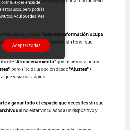
S
en "
Archivos
". Echa un vistazo y borra todo aquello
jorar tu experiencia de
s estos usos, pero podrás
Ver
 minutos. Aquí puedes
a más rápida y mejor.
Toda esa información ocupa
una buena manera de recuperarlo, sin tener que
Aceptar todas
ntro de "
Almacenamiento
" que te permita borrar
stes
", pero sí te da la opción desde "
Ajustes
" >
 a que vaya más rápido.
te a ganar todo el espacio que necesites
sin que
 archivos
al no estar vinculados a un dispositivo y