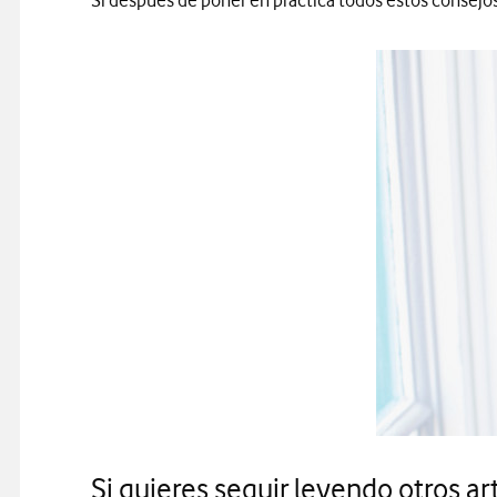
Si después de poner en práctica todos estos consej
Si quieres seguir leyendo otros art