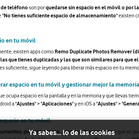
 de teléfono
son por
quedarse sin espacio en el móvil o por l
 "
No tienes suficiente espacio de almacenamiento
" existen 
io en tu móvil
mente, existen apps como
Remo Duplicate Photos Remover (dis
 las que tienes duplicadas y las que son similares para que e
es suficiente, sigue leyendo para liberar más espacio en tu memo
erar espacio en tu móvil y gestionar mejor la memoria
e ocupa espacio en la pantalla y en la memoria y que llevas tiemp
roid a "
Ajustes
" > "
Aplicaciones
" y en iOS a "
Ajustes
" > "
Gener
 espacio en tu móvil
Ya sabes... lo de las cookies
umentos, presentaciones... que vas descargando
y que se qu