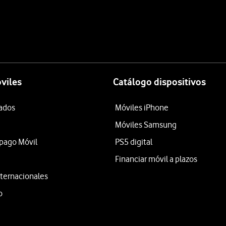
viles
Catálogo dispositivos
tados
Móviles iPhone
Móviles Samsung
epago Móvil
PS5 digital
Financiar móvil a plazos
ternacionales
o