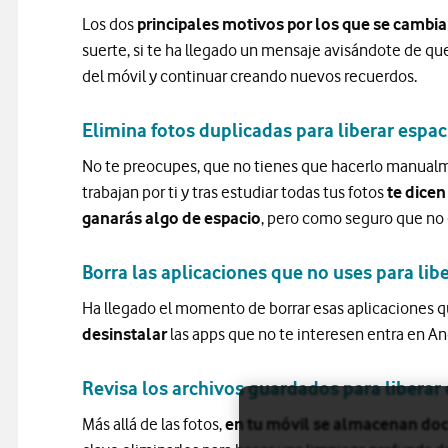
Los dos
principales motivos por los que se cambia
suerte, si te ha llegado un mensaje avisándote de que
del móvil y continuar creando nuevos recuerdos.
Elimina fotos duplicadas para liberar espac
No te preocupes, que no tienes que hacerlo manual
trabajan por ti y tras estudiar todas tus fotos
te dicen
ganarás algo de espacio
, pero como seguro que no 
Borra las aplicaciones que no uses para lib
Ha llegado el momento de borrar esas aplicaciones qu
desinstalar
las apps que no te interesen entra en And
Revisa los archivos guardados para liberar
Más allá de las fotos,
en tu móvil se almacenan doc