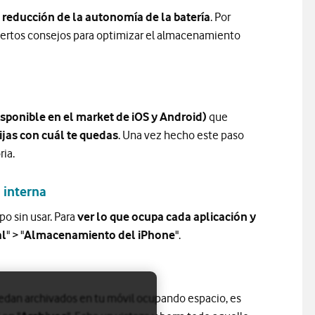
a reducción de la autonomía de la batería
. Por
ciertos consejos para optimizar el almacenamiento
ponible en el market de iOS y Android)
que
lijas con cuál te quedas
. Una vez hecho este paso
ria.
 interna
o sin usar. Para
ver lo que ocupa cada aplicación y
al
" > "
Almacenamiento del iPhone
".
edan archivados en tu móvil ocupando espacio, es