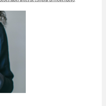
debes saber antes de comprar un móvil nuevo
.