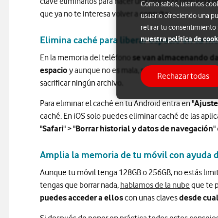
clave eliminarlos para hacer una limpieza profunda d
Como sabes, usamos cookie
que ya no te interesa volver a consultar.
usuario ofreciendo una pu
retirar tu consentimiento
nuestra política de cook
Elimina caché para liberar espacio en tu mó
En la memoria del teléfono
se van almacenando da
espacio
y aunque no es mala, si necesitas espacio en
Rechazar todas
sacrificar ningún archivo.
Para eliminar el caché en tu Android entra en "
Ajuste
caché. En iOS solo puedes eliminar caché de las aplica
"
Safari
" > "
Borrar historial y datos de navegación
"
Amplia la memoria de tu móvil con ayuda d
Aunque tu móvil tenga 128GB o 256GB, no estás limi
tengas que borrar nada,
hablamos de la nube
que te 
puedes acceder a ellos
con unas claves
desde cual