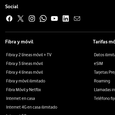
Pie de página de Vodafone
Enlaces a las redes sociales de Vodafone
Social
Fibra y móvil
Tarifas mó
Fibra y 2 líneas móvil + TV
Datos ilimi
Fibra y 3 líneas móvil
eSIM
Fibra y 4 líneas móvil
Tarjetas Pr
Fibra y móvil ilimitado
Roaming
Fibra Móvil y Netflix
Llamadas in
Internet en casa
Teléfono fij
Internet 4G en casa ilimitado