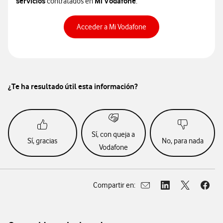
servicios
Mi Vodafone
contratados en
.
Acceder a Mi Vodafone
¿Te ha resultado útil esta información?
Sí, con queja a
Sí, gracias
No, para nada
Vodafone
Compartir en:
Abrir ventana para compar
Abrir ventana para
Abrir ventan
Abrir