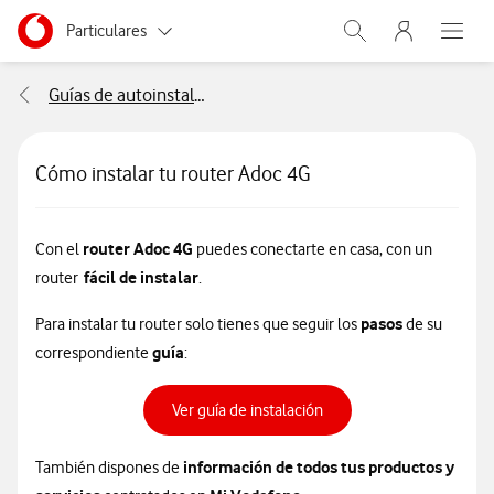
Menu nave
Ir a la pagina principal de vodafone.es
Menu navegación Segmento
Particulares
Abrir buscador. Abr
Abre e
Autónomos
Guías de autoinstalación
Pymes
Cómo instalar tu router Adoc 4G
Grandes empresas
y AA.PP.
router Adoc 4G
Con el
puedes conectarte en casa, con un
fácil de instalar
router
.
pasos
Para instalar tu router solo tienes que seguir los
de su
guía
correspondiente
:
Ver guía de instalación
información de todos tus productos y
También dispones de