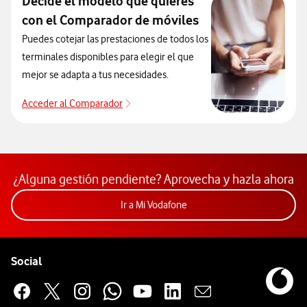
Decide el modelo que quieres
con el Comparador de móviles
Puedes cotejar las prestaciones de todos los
terminales disponibles para elegir el que
mejor se adapta a tus necesidades.
Acceder al Comparador
Acceder al Comparador
¿Alguna gestión pendiente? Aprovecha y hazla ahora
Acceder a la app Mi Vodafon
Ir a Mi Vodafone
Pie de página de Vodafone
Enlaces a las redes sociales de Vodafone
Social