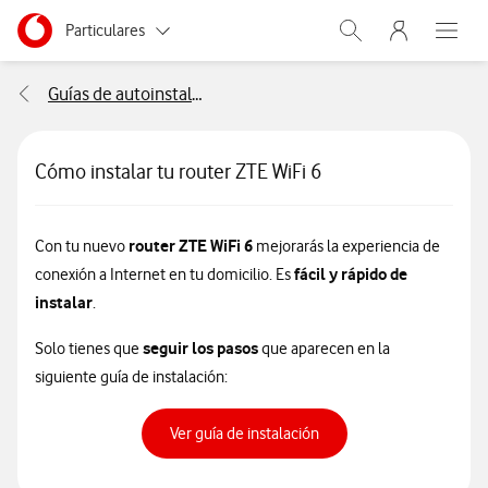
Menu nave
Ir a la pagina principal de vodafone.es
Menu navegación Segmento
Particulares
Abrir buscador. Abr
Abre e
Autónomos
Guías de autoinstalación
Pymes
Cómo instalar tu router ZTE WiFi 6
Grandes empresas
y AA.PP.
router ZTE WiFi 6
Con tu nuevo
mejorarás la experiencia de
fácil y rápido de
conexión a Internet en tu domicilio. Es
instalar
.
seguir los pasos
Solo tienes que
que aparecen en la
siguiente guía de instalación:
Ver guía de instalación