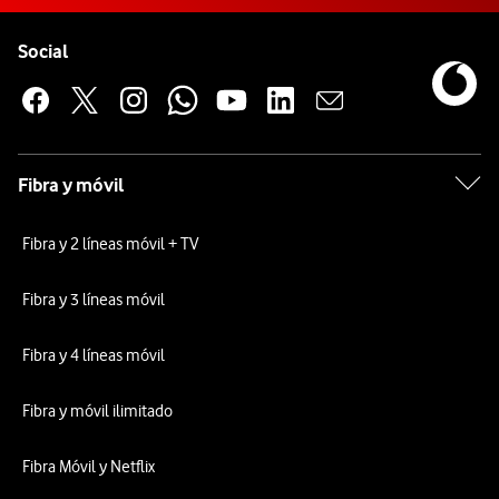
Pie de página de Vodafone
Enlaces a las redes sociales de Vodafone
Social
Fibra y móvil
Fibra y 2 líneas móvil + TV
Fibra y 3 líneas móvil
Fibra y 4 líneas móvil
Fibra y móvil ilimitado
Fibra Móvil y Netflix