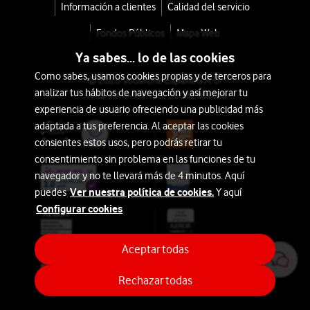
Información a clientes
Calidad del servicio
Fondos Públicos
Mapa Web
Ya sabes... lo de las cookies
Como sabes, usamos cookies propias y de terceros para
© 2026 Vodafone España S.A.U.
analizar tus hábitos de navegación y así mejorar tu
Avda. América 115, 28042 Madrid
experiencia de usuario ofreciendo una publicidad más
adaptada a tus preferencia. Al aceptar las cookies
consientes estos usos, pero podrás retirar tu
consentimiento sin problema en las funciones de tu
navegador y no te llevará más de 4 minutos. Aquí
Ver nuestra política de cookies.
puedes
Y aquí
Configurar cookies
Aceptar todas
Rechazar todas