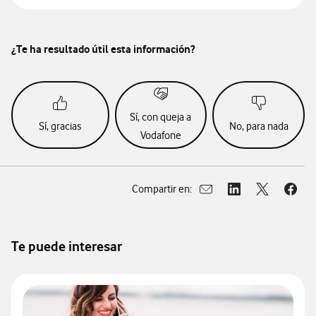
¿Te ha resultado útil esta información?
Sí, con queja a
Sí, gracias
No, para nada
Vodafone
Compartir en:
Abrir ventana para compar
Abrir ventana para
Abrir ventan
Abrir
Te puede interesar