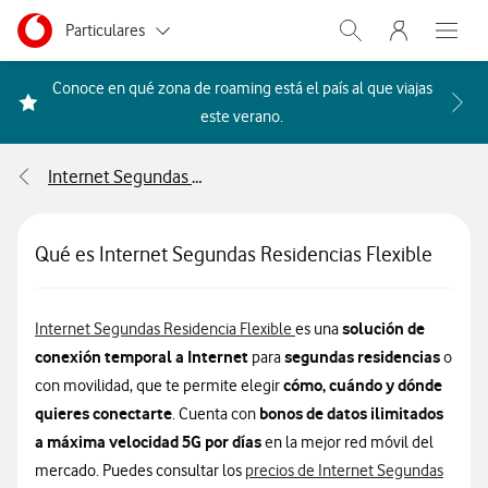
Menu nave
Ir a la pagina principal de vodafone.es
Menu navegación Segmento
Particulares
Abrir buscador. Abr
Abre e
Autónomos
Conoce en qué zona de roaming está el país al que viajas
Acceder a la FAQ Qué países i
este verano.
Pymes
Internet Segundas Residencias Flexible
Grandes empresas
y AA.PP.
Qué es Internet Segundas Residencias Flexible
solución de
Internet Segundas Residencia Flexible
es una
conexión temporal a Internet
segundas residencias
para
o
cómo, cuándo y dónde
con movilidad, que te permite elegir
quieres conectarte
bonos de datos ilimitados
. Cuenta con
a máxima velocidad 5G por días
en la mejor red móvil del
mercado. Puedes consultar los
precios de Internet Segundas