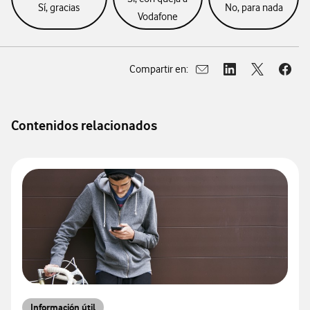
Sí, gracias
No, para nada
Vodafone
Compartir en:
Abrir ventana para compar
Abrir ventana para
Abrir ventan
Abrir
Contenidos relacionados
Información útil