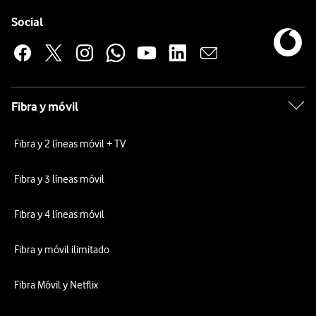
Pie de página de Vodafone
Enlaces a las redes sociales de Vodafone
Social
Fibra y móvil
Fibra y 2 líneas móvil + TV
Fibra y 3 líneas móvil
Fibra y 4 líneas móvil
Fibra y móvil ilimitado
Fibra Móvil y Netflix