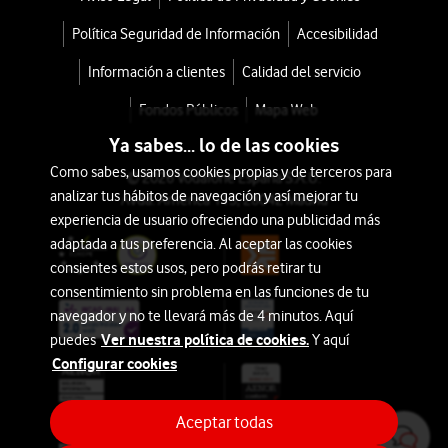
Política Seguridad de Información
Accesibilidad
Información a clientes
Calidad del servicio
Fondos Públicos
Mapa Web
Ya sabes... lo de las cookies
Como sabes, usamos cookies propias y de terceros para
© 2026 Vodafone España S.A.U.
analizar tus hábitos de navegación y así mejorar tu
Avda. América 115, 28042 Madrid
experiencia de usuario ofreciendo una publicidad más
adaptada a tus preferencia. Al aceptar las cookies
consientes estos usos, pero podrás retirar tu
consentimiento sin problema en las funciones de tu
navegador y no te llevará más de 4 minutos. Aquí
Ver nuestra política de cookies.
puedes
Y aquí
Configurar cookies
Aceptar todas