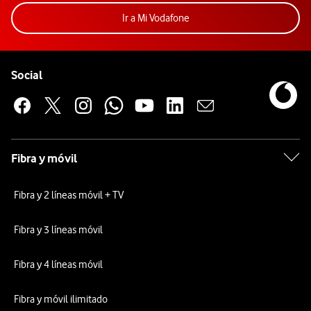
Acceder a la app Mi Vodafon
Ir a Mi Vodafone
Pie de página de Vodafone
Enlaces a las redes sociales de Vodafone
Social
Fibra y móvil
Fibra y 2 líneas móvil + TV
Fibra y 3 líneas móvil
Fibra y 4 líneas móvil
Fibra y móvil ilimitado