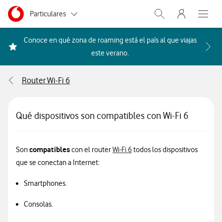
Menu nave
Ir a la pagina principal de vodafone.es
Menu navegación Segmento
Particulares
Abrir buscador. Abr
Abre e
Autónomos
Conoce en qué zona de roaming está el país al que viajas
Acceder a la FAQ Qué países i
este verano.
Pymes
Router Wi-Fi 6
Grandes empresas
y AA.PP.
Qué dispositivos son compatibles con Wi-Fi 6
compatibles
Información sobre Wi-Fi 6
Son
con el router
Wi-Fi 6
todos los dispositivos
que se conectan a Internet:
Smartphones.
Consolas.