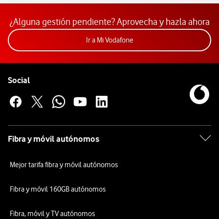
¿Alguna gestión pendiente? Aprovecha y hazla ahora
Acceder a la app Mi Vodafon
Ir a Mi Vodafone
Pie de página de Vodafone
Enlaces a las redes sociales de Vodafone
Social
Fibra y móvil autónomos
Mejor tarifa fibra y móvil autónomos
Fibra y móvil 160GB autónomos
Fibra, móvil y TV autónomos