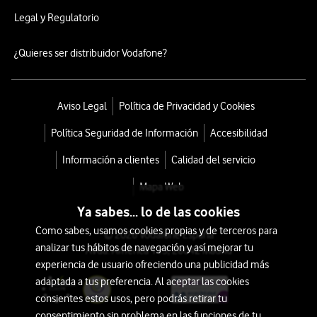
Legal y Regulatorio
¿Quieres ser distribuidor Vodafone?
Aviso Legal
Política de Privacidad y Cookies
Política Seguridad de Información
Accesibilidad
Información a clientes
Calidad del servicio
Mapa Web
Ya sabes... lo de las cookies
Como sabes, usamos cookies propias y de terceros para
© 2026 Vodafone España
analizar tus hábitos de navegación y así mejorar tu
Avda. América 115, 28042 Madrid
experiencia de usuario ofreciendo una publicidad más
adaptada a tus preferencia. Al aceptar las cookies
consientes estos usos, pero podrás retirar tu
consentimiento sin problema en las funciones de tu