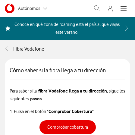
Menu nave
Ir a la pagina principal de vodafone.es
Menu navegación Segmento
Autónomos
Abrir buscador. Abr
Abre e
Pymes
Conoce en qué zona de roaming está el país al que viajas
Acceder a la FAQ Qué países i
este verano.
Grandes empresas
y AA.PP.
Fibra Vodafone
Particulares
Cómo saber si la fibra llega a tu dirección
fibra Vodafone llega a tu dirección
Para saber si la
, sigue los
pasos
siguientes
:
Comprobar Cobertura
1. Pulsa en el botón "
".
Enlace para comprobar co
Comprobar cobertura